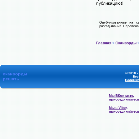
публикацию)!
Опубликованные на са
разгадывания. Перепечат
Главная
»
Сканворды
»
сканворды
© 2010 -
Все
решать
Политик
Мы ВКонтакте,
присоединяйтес
Мы в Viber,
присоединяйтес