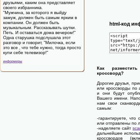
друзьями, каким она представляет
своего избранника.
"Мужчина, за которого я выйду
замуж, должен быть самым ярким в
компании. Он должен быть
html-код ин
музыкальным. Рассказывать шутки.
Петь. И оставаться дома вечером!"
Одна старушка подслушала этот
разговор и говорит, "Милочка, если
это все , что тебе нужно, тогда просто
купи себе телевизор!"
информеры
Как разместит
кроссворд?
Дорогие друзья, пр
или кроссворды по 
и они будут опубл
Вашего имени. Нап
нам свои сканворд
самым:
-гарантируете, что
или отправлены по 
-наделяете сайт
sca
дальнейшее использ
кроссвордов (вк