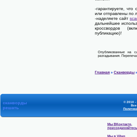
-гарантируете, что
или отправлены по 
-наделяете сайт
sca
дальнейшее использ
кроссвордов (вк
публикацию)!
Опубликованные на са
разгадывания. Перепечат
Главная
»
Сканворды
»
сканворды
© 2010 -
Все
решать
Политик
Мы ВКонтакте,
присоединяйтес
Мы в Viber,