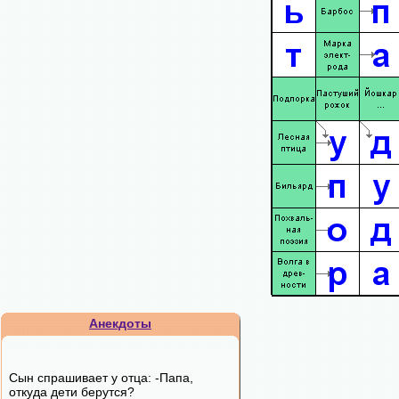
Анекдоты
Сын спрашивает у отца: -Папа,
откуда дети берутся?