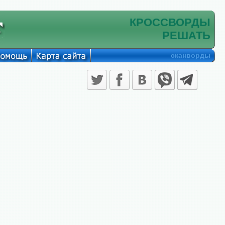
КРОССВОРДЫ
РЕШАТЬ
сканворды