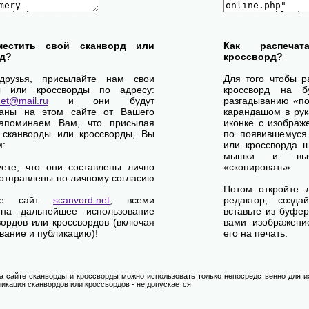
местить свой сканворд или
Как распеча
д?
кроссворд?
друзья, присылайте нам свои
Для того чтобы р
ы или кроссворды по адресу:
кроссворд на б
net@mail.ru
и они будут
разгадыванию «по-
ваны на этом сайте от Вашего
карандашом в рук
апоминаем Вам, что присылая
иконке с изображ
 сканворды или кроссворды, Вы
по появившемуся
м:
или кроссворда щ
мышки и выб
уете, что они составлены лично
«скопировать».
отправлены по личному согласию
Потом откройте 
ете сайт
scanvord.net
, всеми
редактор, созд
на дальнейшее использование
вставьте из буфе
вордов или кроссвордов (включая
вами изображение
вание и публикацию)!
его на печать.
 сайте сканворды и кроссворды можно использовать только непосредственно для их
икация сканвордов или кроссвордов - не допускается!