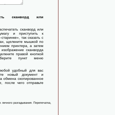
тать сканворд или
аспечатать сканворд или
умагу и приступить к
старинке», так сказать с
ах, щелкните мышкой по
ением принтера, а затем
 изображение сканворда
елкните правой кнопкой
ерите пункт меню
любой удобный для вас
айте новый документ и
ра обмена скопированное
, после чего отправьте
 личного разгадывания. Перепечатка,