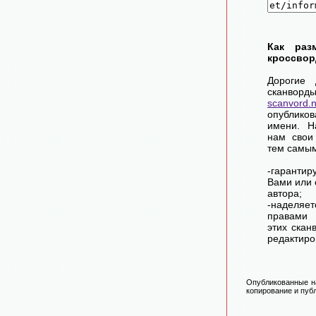
Как раз
кроссвор
Дорогие 
сканворд
scanvord.
опублико
имени. Н
нам свои
тем самы
-гарантир
Вами или 
автора;
-наделя
правами 
этих скан
редактиро
Опубликованные на
копирование и публ