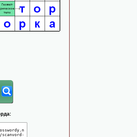
орда: