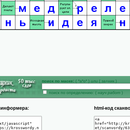
поиск по маске:
( *а*о* )
или
( за+ник )
поиск по определению: (
науч работ
)
д информера:
html-код сканв