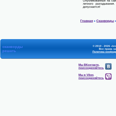
Опубликованные на сай
личного разгадывания
допускается!
Главная
»
Сканворды
»
сканворды
© 2010 - 2026 «kr
Все права з
решать
Политика конфид
Мы ВКонтакте,
присоединяйтесь
Мы в Viber,
присоединяйтесь