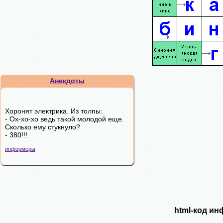
Анекдоты
Хоронят электрика. Из толпы:
- Ох-хо-хо ведь такой молодой еще.
Сколько ему стукнуло?
- 380!!!
информеры
html-код ин