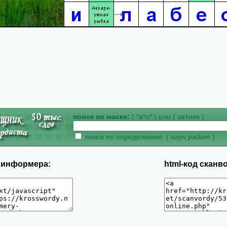
поиск по маске:
( *а*о* )
или
( за+ник )
поиск по определению: (
науч работ
)
д информера:
html-код сканв