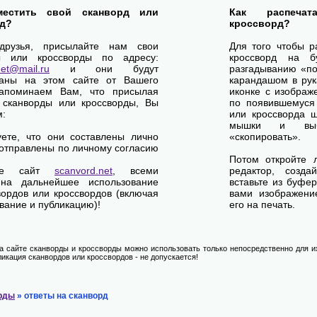
местить свой сканворд или
Как распеча
д?
кроссворд?
друзья, присылайте нам свои
Для того чтобы р
ы или кроссворды по адресу:
кроссворд на б
net@mail.ru
и они будут
разгадыванию «по-
ваны на этом сайте от Вашего
карандашом в рук
апоминаем Вам, что присылая
иконке с изображ
 сканворды или кроссворды, Вы
по появившемуся
м:
или кроссворда щ
мышки и выб
уете, что они составлены лично
«скопировать».
отправлены по личному согласию
Потом откройте 
ете сайт
scanvord.net
, всеми
редактор, созд
на дальнейшее использование
вставьте из буфе
вордов или кроссвордов (включая
вами изображение
вание и публикацию)!
его на печать.
 сайте сканворды и кроссворды можно использовать только непосредственно для их
икация сканвордов или кроссвордов - не допускается!
рды
» ответы на сканворд