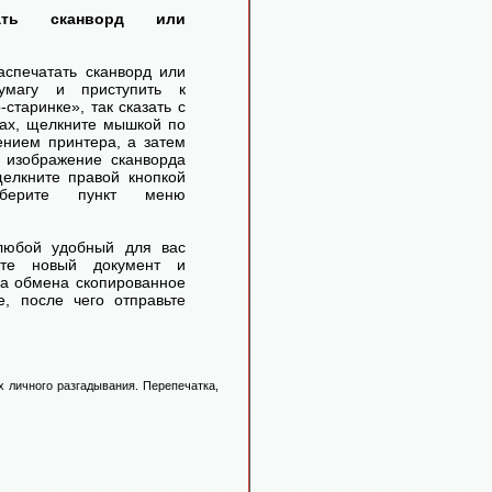
тать сканворд или
аспечатать сканворд или
умагу и приступить к
старинке», так сказать с
ах, щелкните мышкой по
ением принтера, а затем
 изображение сканворда
елкните правой кнопкой
ерите пункт меню
любой удобный для вас
айте новый документ и
ра обмена скопированное
, после чего отправьте
 личного разгадывания. Перепечатка,