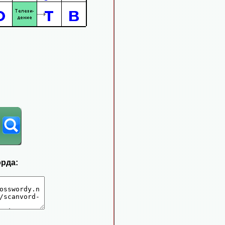
орда: