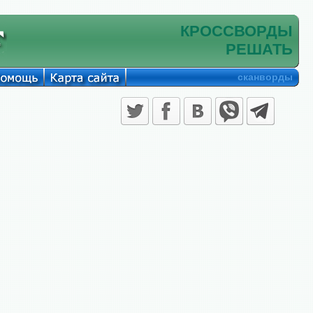
КРОССВОРДЫ
РЕШАТЬ
сканворды