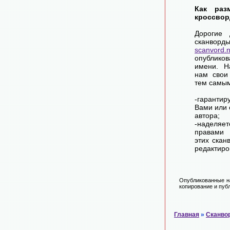
Как раз
кроссвор
Дорогие 
сканворд
scanvord.
опублико
имени. Н
нам свои
тем самы
-гарантир
Вами или 
автора;
-наделя
правами 
этих скан
редактиро
Опубликованные на
копирование и публ
Главная
»
Сканво