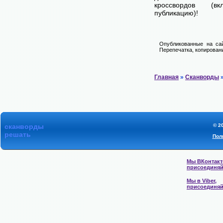
кроссвордов (в
публикацию)!
Опубликованные на сай
Перепечатка, копировани
Главная
»
Сканворды
»
сканворды
© 2
решать
Пол
Мы ВКонтакт
присоединяй
Мы в Viber,
присоединяй