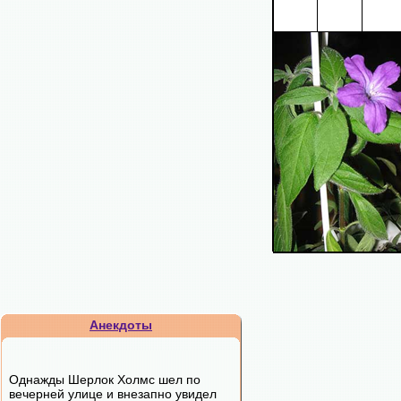
Анекдоты
Однажды Шерлок Холмс шел по
вечерней улице и внезапно увидел