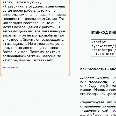
валяющегося мужчину…
- Наверняка, этот джентльмен очень
устал после работы… или он в
алкогольном опьянении… или после
женщины…- размышлял Холмс. Так
как сегодня воскресенье, то он не
может возвращаться с работы… В
такой поздний час все магазины уже
html-код ин
закрыты, и он не мог раздобыть там
спиртное… Значит, он возвращается
от женщины… Но в этом захолустье
есть только две женщины - жена
Ватсона и моя. Поэтому, так как я
возвращаюсь от жены Ватсона, то…
- Ватсон, подлец, вставайте!!!!!
информеры
Как разместить св
Дорогие друзья, п
или кроссворды по
они будут опублик
имени. Напоминаем
сканворды или крос
-гарантируете, что
отправлены по личн
-наделяете сайт
s
дальнейшее исполь