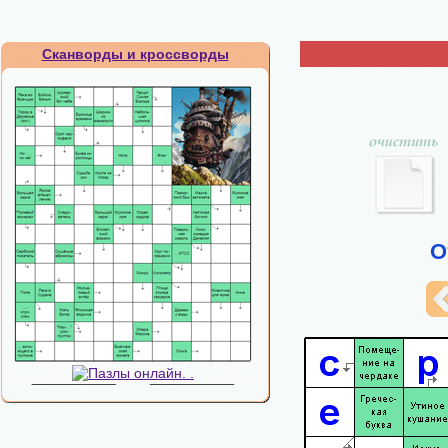
Сканворды и кроссворды
О