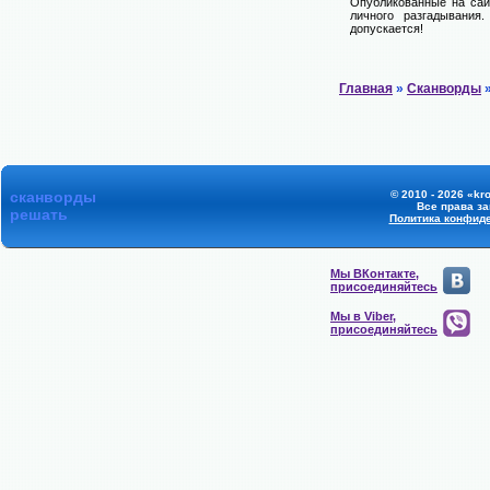
Опубликованные на сай
личного разгадывания
допускается!
Главная
»
Сканворды
»
сканворды
© 2010 - 2026 «kr
Все права з
решать
Политика конфид
Мы ВКонтакте,
присоединяйтесь
Мы в Viber,
присоединяйтесь