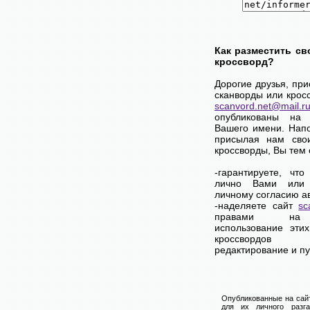
Как разместить св
кроссворд?
Дорогие друзья, пр
сканворды или крос
scanvord.net@mail.r
опубликованы на
Вашего имени. Нап
присылая нам сво
кроссворды, Вы тем
-гарантируете, чт
лично Вами или 
личному согласию а
-наделяете сайт
sc
правами на 
использование эти
кроссвордо
редактирование и п
Опубликованные на сайт
для их личного разга