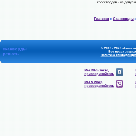
кроссвордов - не допуск
Главная
»
Сканворды
»
сканворды
© 2010 - 2026 «krosswo
Все права защищ
решать
Политика конфиденци
Мы ВКонтакте,
присоединяйтесь
Мы в Viber,
присоединяйтесь