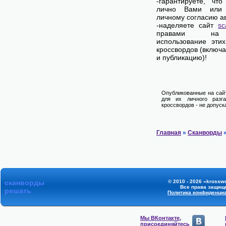
-гарантируете, чт
лично Вами или 
личному согласию а
-наделяете сайт
sc
правами на 
использование эти
кроссвордов (включ
и публикацию)!
Опубликованные на сай
для их личного разга
кроссвордов - не допуск
Главная
»
Сканворды
»
сканворды
© 2010 - 2026 «krosswo
Все права защищ
решать
Политика конфиденци
Мы ВКонтакте,
присоединяйтесь