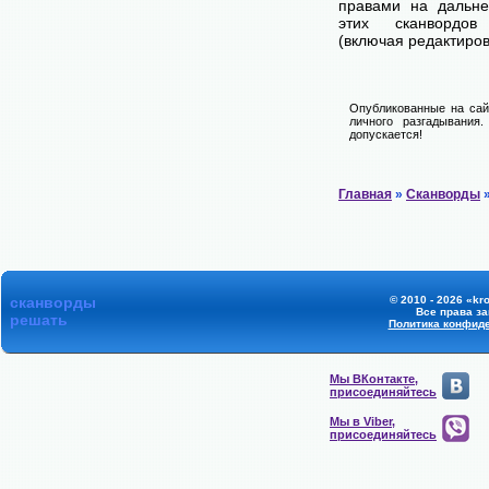
правами на дальне
этих сканвордов
(включая редактиров
Опубликованные на сай
личного разгадывания
допускается!
Главная
»
Сканворды
»
сканворды
© 2010 - 2026 «kr
Все права з
решать
Политика конфид
Мы ВКонтакте,
присоединяйтесь
Мы в Viber,
присоединяйтесь