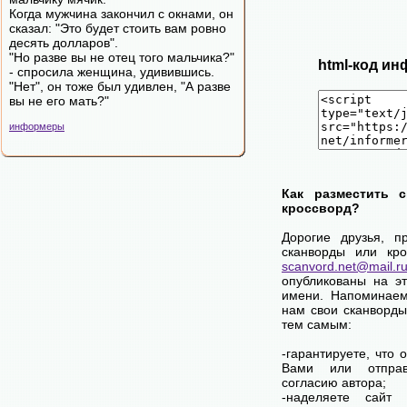
Когда мужчина закончил с окнами, он
сказал: "Это будет стоить вам ровно
десять долларов".
"Но разве вы не отец того мальчика?"
html-код ин
- спросила женщина, удивившись.
"Нет", он тоже был удивлен, "А разве
вы не его мать?"
информеры
Как разместить 
кроссворд?
Дорогие друзья, п
сканворды или кро
scanvord.net@mail.r
опубликованы на э
имени. Напоминаем
нам свои сканворды
тем самым:
-гарантируете, что 
Вами или отпра
согласию автора;
-наделяете сайт