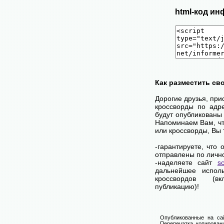
html-код ин
Как разместить св
Дорогие друзья, при
кроссворды по адр
будут опубликованы 
Напоминаем Вам, чт
или кроссворды, Вы
-гарантируете, что
отправлены по личн
-наделяете сайт
s
дальнейшее исполь
кроссвордов (в
публикацию)!
Опубликованные на сай
Перепечатка, копировани