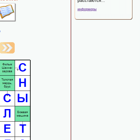
расстаются...
информеры
"