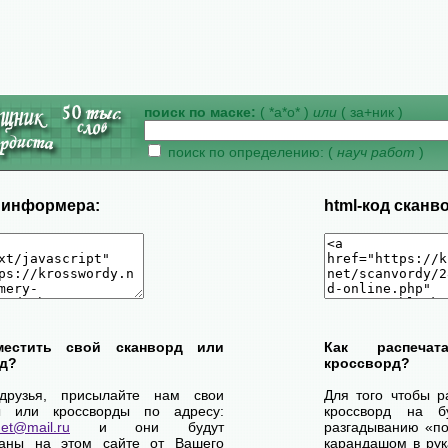
поиск по маске:
( *а*о* )
или
( за+ник )
поиск по определению: (
науч работ
)
д информера:
html-код сканв
местить свой сканворд или
Как распеча
д?
кроссворд?
друзья, присылайте нам свои
Для того чтобы р
ы или кроссворды по адресу:
кроссворд на б
net@mail.ru
и они будут
разгадыванию «по-
ваны на этом сайте от Вашего
карандашом в рук