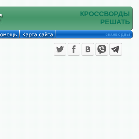
КРОССВОРДЫ
РЕШАТЬ
сканворды