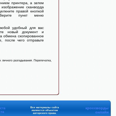
ением принтера, а затем
 изображение сканворда
елкните правой кнопкой
ерите пункт меню
любой удобный для вас
айте новый документ и
ра обмена скопированное
, после чего отправьте
 личного разгадывания. Перепечатка,
Все материалы сайта
кроссворды
ста
являются объектом
ста
онлайн
авторского права.