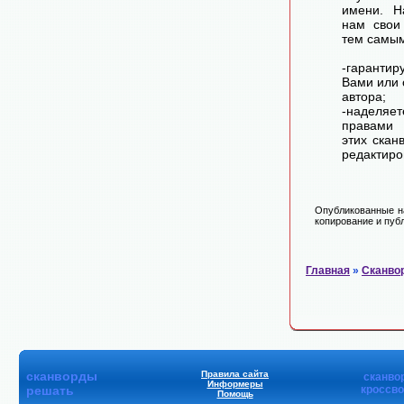
имени. Н
нам свои
тем самы
-гарантир
Вами или 
автора;
-наделя
правами 
этих скан
редактиро
Опубликованные на
копирование и публ
Главная
»
Сканво
сканворды
Правила сайта
сканво
Информеры
решать
кроссв
Помощь