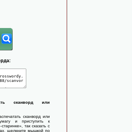
орда:
тать сканворд или
аспечатать сканворд или
умагу и приступить к
старинке», так сказать с
ах, щелкните мышкой по