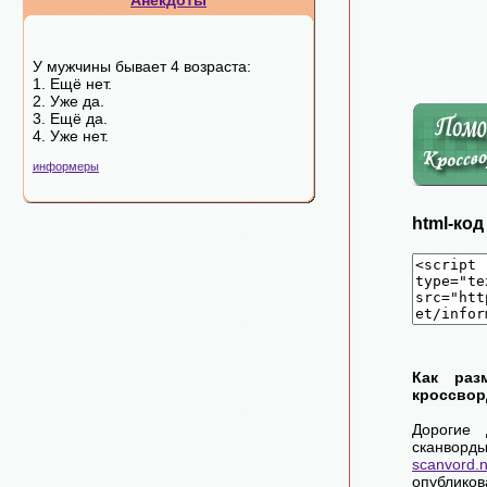
Анекдоты
У мужчины бывает 4 возраста:
1. Ещё нет.
2. Уже да.
3. Ещё да.
4. Уже нет.
информеры
html-ко
Как раз
кроссвор
Дорогие 
сканворд
scanvord.
опублико