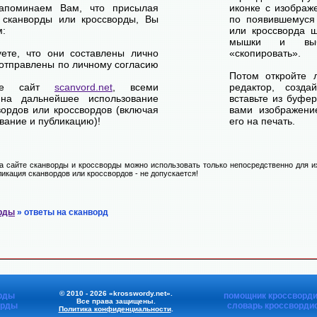
апоминаем Вам, что присылая
иконке с изображ
 сканворды или кроссворды, Вы
по появившемуся
м:
или кроссворда щ
мышки и выб
уете, что они составлены лично
«скопировать».
отправлены по личному согласию
Потом откройте 
ете сайт
scanvord.net
, всеми
редактор, созд
на дальнейшее использование
вставьте из буфе
вордов или кроссвордов (включая
вами изображение
вание и публикацию)!
его на печать.
 сайте сканворды и кроссворды можно использовать только непосредственно для их
икация сканвордов или кроссвордов - не допускается!
рды
» ответы на сканворд
© 2010 - 2026 «krosswordy.net».
рды
помощник кроссворди
Все права защищены.
орды
словарь кроссворди
Политика конфиденциальности
.