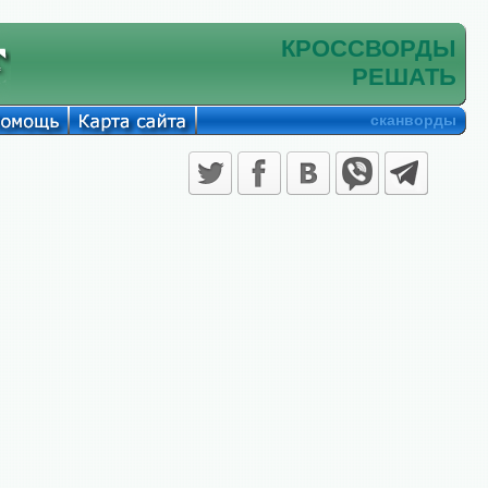
КРОССВОРДЫ
РЕШАТЬ
сканворды