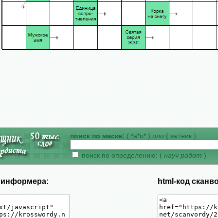
поиск по маске:
( *а*о* )
или
( за+ник )
поиск по определению: (
науч работ
)
д информера:
html-код сканв