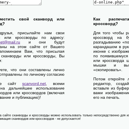
местить свой сканворд или
Как распеча
д?
кроссворд?
друзья, присылайте нам свои
Для того чтобы р
ы или кроссворды по адресу:
кроссворд на б
net@mail.ru
и они будут
разгадыванию «по-
ваны на этом сайте от Вашего
карандашом в рук
апоминаем Вам, что присылая
иконке с изображ
 сканворды или кроссворды, Вы
по появившемуся
м:
или кроссворда щ
мышки и выб
уете, что они составлены лично
«скопировать».
отправлены по личному согласию
Потом откройте 
ете сайт
scanvord.net
, всеми
редактор, созд
на дальнейшее использование
вставьте из буфе
вордов или кроссвордов (включая
вами изображение
вание и публикацию)!
его на печать.
 сайте сканворды и кроссворды можно использовать только непосредственно для их
икация сканвордов или кроссвордов - не допускается!