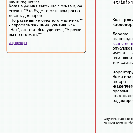
мальчику мячик.
Когда мужчина закончил с окнами, он
сказал: "Это будет стоить вам ровно
десять долларов".
Как раз
"Но разве вы не отец того мальчика?"
кроссвор
- спросила женщина, удивившись.
"Нет", он тоже был удивлен, "А разве
Дорогие 
вы не его мать?"
сканворд
информеры
scanvord.
опублико
имени. Н
нам свои
тем самы
-гарантир
Вами или 
автора;
-наделя
правами 
этих скан
редактиро
Опубликованные на
копирование и публ