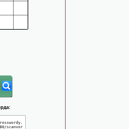
орда: