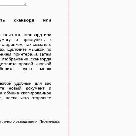
тать сканворд или
аспечатать сканворд или
умагу и приступить к
старинке», так сказать с
ах, щелкните мышкой по
ением принтера, а затем
 изображение сканворда
елкните правой кнопкой
ерите пункт меню
любой удобный для вас
айте новый документ и
ра обмена скопированное
, после чего отправьте
 личного разгадывания. Перепечатка,