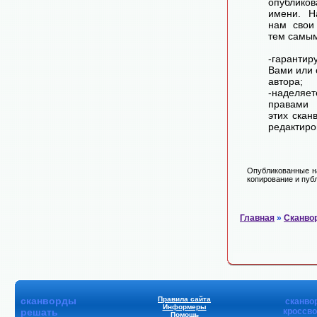
опублико
имени. Н
нам свои
тем самы
-гарантир
Вами или 
автора;
-наделя
правами 
этих скан
редактиро
Опубликованные на
копирование и публ
Главная
»
Сканво
сканворды
Правила сайта
сканво
Информеры
решать
кроссв
Помощь