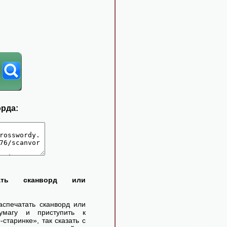
орда:
тать сканворд или
аспечатать сканворд или
умагу и приступить к
старинке», так сказать с