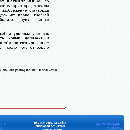
ах, щелкните мышкой по
ением принтера, а затем
 изображение сканворда
елкните правой кнопкой
ерите пункт меню
любой удобный для вас
айте новый документ и
ра обмена скопированное
, после чего отправьте
 личного разгадывания. Перепечатка,
Все материалы сайта
кроссворды
ста
являются объектом
ста
онлайн
авторского права.