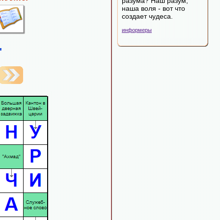
разума? Наш разум,
наша воля - вот что
создает чудеса.
информеры
"