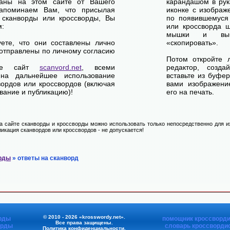
ваны на этом сайте от Вашего
карандашом в рук
апоминаем Вам, что присылая
иконке с изображ
 сканворды или кроссворды, Вы
по появившемуся
м:
или кроссворда щ
мышки и выб
уете, что они составлены лично
«скопировать».
отправлены по личному согласию
Потом откройте 
ете сайт
scanvord.net
, всеми
редактор, созд
на дальнейшее использование
вставьте из буфе
вордов или кроссвордов (включая
вами изображение
вание и публикацию)!
его на печать.
 сайте сканворды и кроссворды можно использовать только непосредственно для их
икация сканвордов или кроссвордов - не допускается!
рды
» ответы на сканворд
© 2010 - 2026 «krosswordy.net».
рды
помощник кроссворди
Все права защищены.
орды
словарь кроссворди
Политика конфиденциальности
.