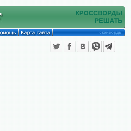
КРОССВОРДЫ
РЕШАТЬ
сканворды