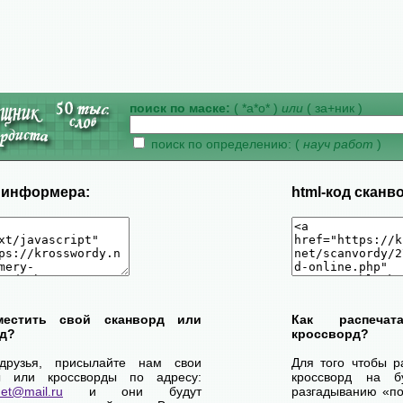
поиск по маске:
( *а*о* )
или
( за+ник )
поиск по определению: (
науч работ
)
д информера:
html-код сканв
местить свой сканворд или
Как распеча
д?
кроссворд?
друзья, присылайте нам свои
Для того чтобы р
ы или кроссворды по адресу:
кроссворд на б
net@mail.ru
и они будут
разгадыванию «по-