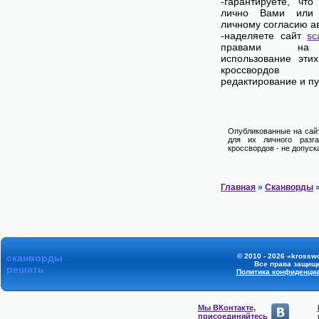
-гарантируете, чт
лично Вами или 
личному согласию а
-наделяете сайт
sc
правами на 
использование эти
кроссвордо
редактирование и п
Опубликованные на сайт
для их личного разга
кроссвордов - не допуск
Главная
»
Сканворды
»
сканворды
© 2010 - 2026 «krosswo
Все права защищ
решать
Политика конфиденци
Мы ВКонтакте,
присоединяйтесь