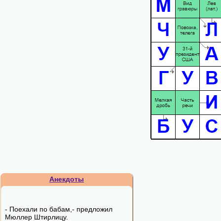
Анекдоты
- Поехали по бабам,- пpедложил
Мюллеp Штиpлицy.