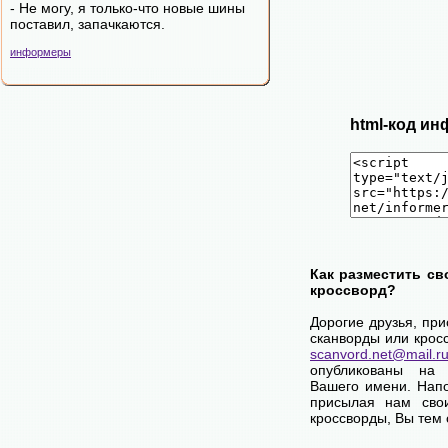
- Hе могy, я только-что новые шины
поставил, запачкаются.
информеры
html-код ин
Как разместить св
кроссворд?
Дорогие друзья, пр
сканворды или крос
scanvord.net@mail.r
опубликованы на
Вашего имени. Нап
присылая нам сво
кроссворды, Вы тем