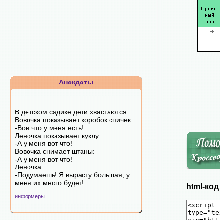
Анекдоты
В детском садике дети хвастаются.
Вовочка показывает коробок спичек:
-Вон что у меня есть!
Леночка показывает куклу:
-А у меня вот что!
Вовочка снимает штаны:
-А у меня вот что!
Леночка:
-Подумаешь! Я вырасту большая, у
меня их много будет!
html-ко
информеры