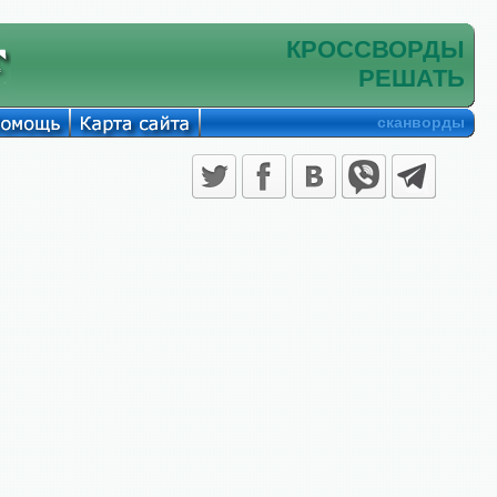
КРОССВОРДЫ
РЕШАТЬ
сканворды