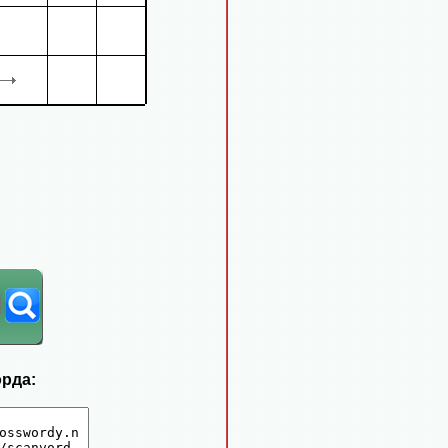
орда: