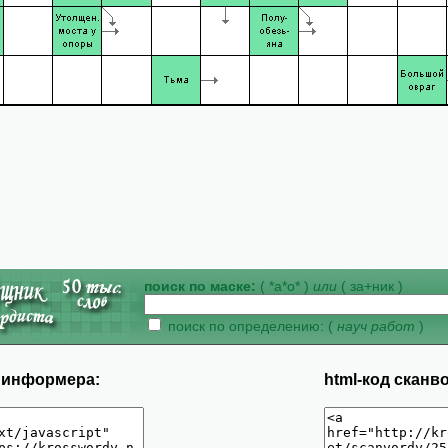
поиск по маске:
( *а*о* )
или
( за+ник )
поиск по определению: (
науч работ
)
д информера:
html-код сканв