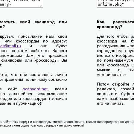
местить свой сканворд или
Как распеча
д?
кроссворд?
друзья, присылайте нам свои
Для того чтобы р
ы или кроссворды по адресу:
кроссворд на б
net@mail.ru
и они будут
разгадыванию «по-
ваны на этом сайте от Вашего
карандашом в рук
апоминаем Вам, что присылая
иконке с изображ
 сканворды или кроссворды, Вы
по появившемуся
м:
или кроссворда щ
мышки и выб
уете, что они составлены лично
«скопировать».
отправлены по личному согласию
Потом откройте 
ете сайт
scanvord.net
, всеми
редактор, созд
на дальнейшее использование
вставьте из буфе
вордов или кроссвордов (включая
вами изображение
вание и публикацию)!
его на печать.
 сайте сканворды и кроссворды можно использовать только непосредственно для их
икация сканвордов или кроссвордов - не допускается!