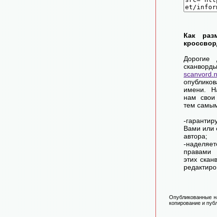
Как раз
кроссвор
Дорогие 
сканворд
scanvord.
опублико
имени. Н
нам свои
тем самы
-гарантир
Вами или 
автора;
-наделя
правами 
этих скан
редактиро
Опубликованные на
копирование и публ