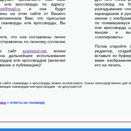
ы или кроссворды по адресу:
кроссворд на б
net@mail.ru
и они будут
разгадыванию «по-
ваны на этом сайте от Вашего
карандашом в рук
апоминаем Вам, что присылая
иконке с изображ
 сканворды или кроссворды, Вы
по появившемуся
м:
или кроссворда щ
мышки и выб
уете, что они составлены лично
«скопировать».
отправлены по личному согласию
Потом откройте 
ете сайт
scanvord.net
, всеми
редактор, созд
на дальнейшее использование
вставьте из буфе
вордов или кроссвордов (включая
вами изображение
вание и публикацию)!
его на печать.
 сайте сканворды и кроссворды можно использовать только непосредственно для их
икация сканвордов или кроссвордов - не допускается!
рды
» ответы на сканворд