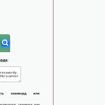
орда:
тать сканворд или
аспечатать сканворд или