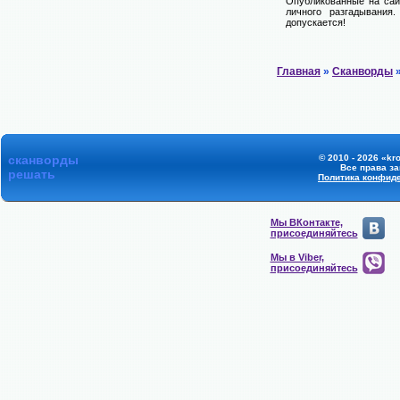
Опубликованные на сай
личного разгадывания
допускается!
Главная
»
Сканворды
»
сканворды
© 2010 - 2026 «kr
Все права з
решать
Политика конфид
Мы ВКонтакте,
присоединяйтесь
Мы в Viber,
присоединяйтесь