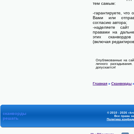
тем самым:
-гарантируете, что 
Вами или отпра
согласию автора;
-наделяете сай
правами на дальне
этих сканвордов
(включая редактиров
Опубликованные на сай
личного разгадывания
допускается!
Главная
»
Сканворды
»
сканворды
© 2010 - 2026 «kr
Все права з
решать
Политика конфид