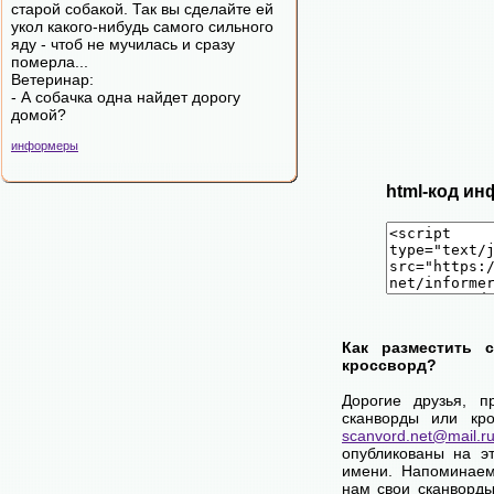
старой собакой. Так вы сделайте ей
укол какого-нибудь самого сильного
яду - чтоб не мучилась и сразу
померла...
Ветеринар:
- А собачка одна найдет дорогу
домой?
информеры
html-код ин
Как разместить 
кроссворд?
Дорогие друзья, п
сканворды или кро
scanvord.net@mail.r
опубликованы на э
имени. Напоминаем
нам свои сканворды