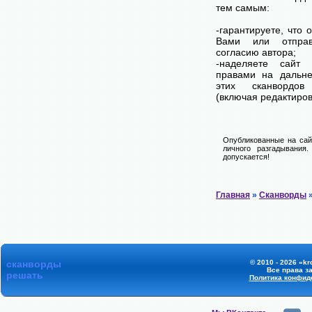
тем самым:
-гарантируете, что 
Вами или отпра
согласию автора;
-наделяете сай
правами на дальне
этих сканвордов
(включая редактиров
Опубликованные на сай
личного разгадывания
допускается!
Главная
»
Сканворды
»
сканворды
© 2010 - 2026 «kr
Все права з
решать
Политика конфид