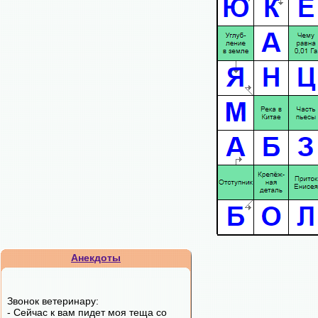
Анекдоты
Звонок ветеринару:
- Сейчас к вам пидет моя теща со