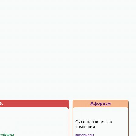
.
Афоризм
Сила познания - в
сомнении.
информеры