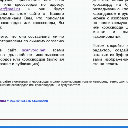
ы или кроссворды по адресу:
кроссворд на б
net@mail.ru
и они будут
разгадыванию «по-
ваны на этом сайте от Вашего
карандашом в рук
апоминаем Вам, что присылая
иконке с изображ
 сканворды или кроссворды, Вы
по появившемуся
м:
или кроссворда щ
мышки и выб
уете, что они составлены лично
«скопировать».
отправлены по личному согласию
Потом откройте 
ете сайт
scanvord.net
, всеми
редактор, созд
на дальнейшее использование
вставьте из буфе
вордов или кроссвордов (включая
вами изображение
вание и публикацию)!
его на печать.
 сайте сканворды и кроссворды можно использовать только непосредственно для их
икация сканвордов или кроссвордов - не допускается!
рды
» распечатать сканворд