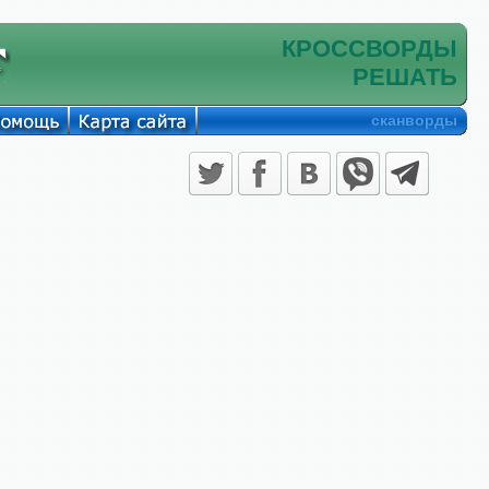
КРОССВОРДЫ
РЕШАТЬ
сканворды