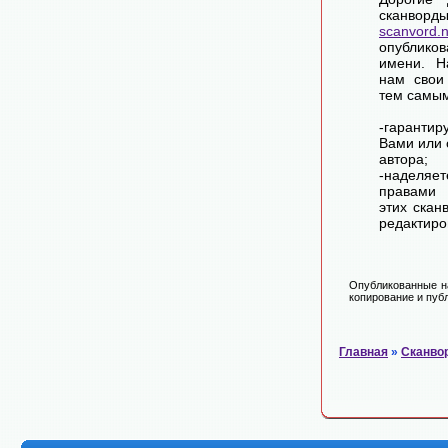
сканворд
scanvord.
опублико
имени. Н
нам свои
тем самы
-гарантир
Вами или 
автора;
-наделя
правами 
этих скан
редактиро
Опубликованные на
копирование и публ
Главная
»
Сканво