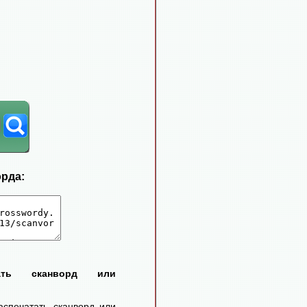
орда:
тать сканворд или
аспечатать сканворд или