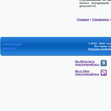
Опубликованные на сай
личного разгадывания
допускается!
Главная
»
Сканворды
»
сканворды
© 2010 - 2026 «kr
Все права з
решать
Политика конфид
Мы ВКонтакте,
присоединяйтесь
Мы в Viber,
присоединяйтесь