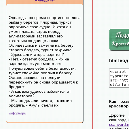
Анекдоты
Однажды, во время спортивного лова
рыбы у берегов Флориды, турист
опрокинул свое судно. И хотя он
умел плавать, страх перед
аллигаторами заставлял его
хвататься за днище лодки.
Оглядевшись и заметив на берегу
старого бродягу, турист закричал:
- Здесь аллигаторы водятся?
- Нет, - ответил бродяга. - Их не
html-ко
видели здесь уже много лет.
Почувствовав себя в безопасности,
турист спокойно поплыл к берегу.
Остановившись на полпути
передохнуть он снова обращается к
бродяге:
- А как вам удалось избавится от
аллигаторов?
- Мы не делали ничего, - ответил
Как раз
бродяга. - Акулы съели их.
кроссвор
информеры
Дорогие 
сканворд
scanvord.