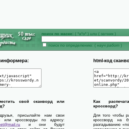
поиск по маске:
( *а*о* )
или
( за+ник )
поиск по определению: (
науч работ
)
д информера:
html-код сканв
местить свой сканворд или
Как распеча
д?
кроссворд?
друзья, присылайте нам свои
Для того чтобы р
ы или кроссворды по адресу:
кроссворд на б
net@mail.ru
и они будут
разгадыванию «по-