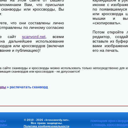
ваны на этом сайте от Вашего
карандашом в рук
апоминаем Вам, что присылая
иконке с изображ
 сканворды или кроссворды, Вы
по появившемуся
м:
или кроссворда щ
мышки и выб
уете, что они составлены лично
«скопировать».
отправлены по личному согласию
Потом откройте 
ете сайт
scanvord.net
, всеми
редактор, созд
на дальнейшее использование
вставьте из буфе
вордов или кроссвордов (включая
вами изображение
вание и публикацию)!
его на печать.
 сайте сканворды и кроссворды можно использовать только непосредственно для их
икация сканвордов или кроссвордов - не допускается!
рды
» распечатать сканворд
© 2010 - 2026 «krosswordy.net».
рды
помощник кроссворди
Все права защищены.
орды
словарь кроссворди
Политика конфиденциальности
.