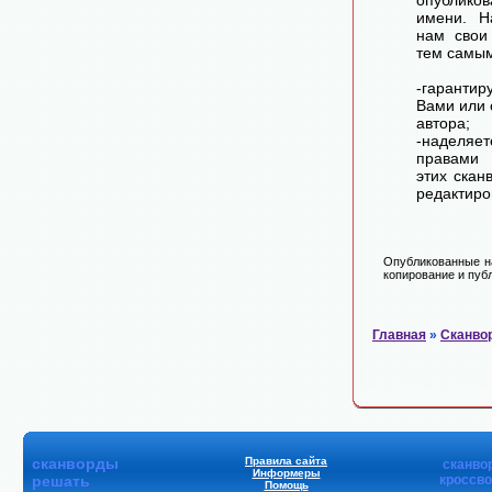
опублико
имени. Н
нам свои
тем самы
-гарантир
Вами или 
автора;
-наделя
правами 
этих скан
редактиро
Опубликованные на
копирование и публ
Главная
»
Сканво
сканворды
Правила сайта
сканво
Информеры
решать
кроссв
Помощь