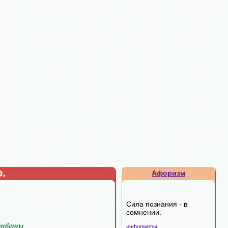
.
Афоризм
Сила познания - в
сомнении.
информеры