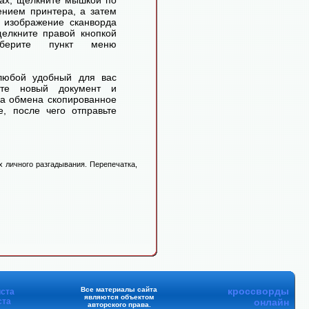
ах, щелкните мышкой по
ением принтера, а затем
 изображение сканворда
елкните правой кнопкой
ерите пункт меню
любой удобный для вас
айте новый документ и
ра обмена скопированное
, после чего отправьте
 личного разгадывания. Перепечатка,
Все материалы сайта
кроссворды
ста
являются объектом
ста
онлайн
авторского права.