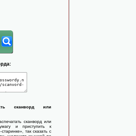
орда:
тать сканворд или
аспечатать сканворд или
умагу и приступить к
старинке», так сказать с