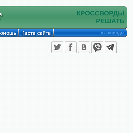
КРОССВОРДЫ
РЕШАТЬ
сканворды