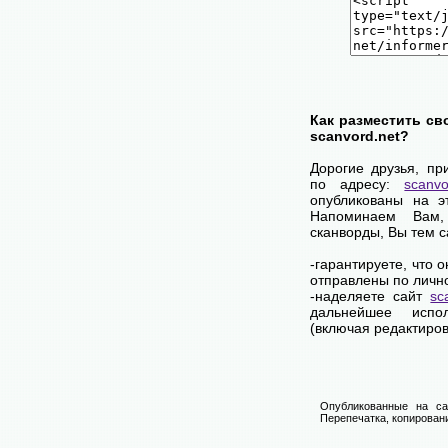
Как разместить св
scanvord.net?
Дорогие друзья, пр
по адресу:
scanvo
опубликованы на э
Напоминаем Вам
сканворды, Вы тем 
-гарантируете, что 
отправлены по личн
-наделяете сайт
sc
дальнейшее испол
(включая редактиров
Опубликованные на са
Перепечатка, копировани