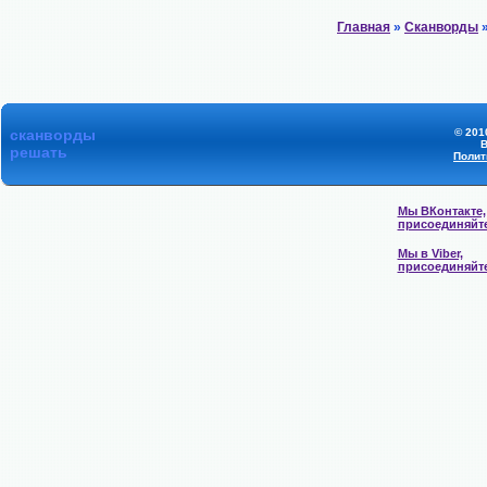
Главная
»
Сканворды
»
сканворды
© 201
В
решать
Полит
Мы ВКонтакте,
присоединяйт
Мы в Viber,
присоединяйт