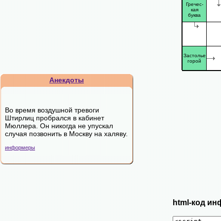
Гречес-
кая
буква
Застолье
горой
Анекдоты
Во время воздушной тревоги
Штирлиц пробрался в кабинет
Мюллера. Он никогда не упускал
случая позвонить в Москву на халяву.
информеры
html-код ин