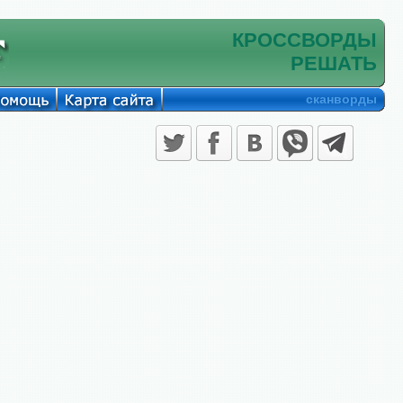
КРОССВОРДЫ
РЕШАТЬ
сканворды