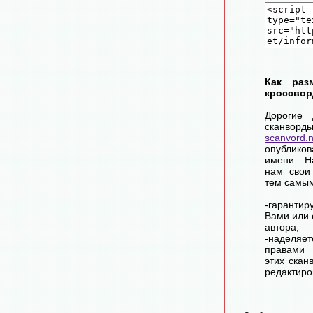
Как раз
кроссвор
Дорогие 
сканворд
scanvord.
опублико
имени. Н
нам свои
тем самы
-гарантир
Вами или 
автора;
-наделя
правами 
этих скан
редактиро