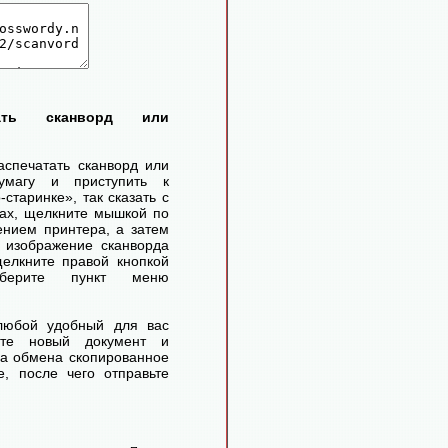
тать сканворд или
аспечатать сканворд или
умагу и приступить к
старинке», так сказать с
ах, щелкните мышкой по
ением принтера, а затем
 изображение сканворда
елкните правой кнопкой
ерите пункт меню
любой удобный для вас
айте новый документ и
ра обмена скопированное
, после чего отправьте