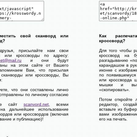
местить свой сканворд или
Как распеча
д?
кроссворд?
друзья, присылайте нам свои
Для того чтобы р
ы или кроссворды по адресу:
кроссворд на б
net@mail.ru
и они будут
разгадыванию «по-
ваны на этом сайте от Вашего
карандашом в рук
апоминаем Вам, что присылая
иконке с изображ
 сканворды или кроссворды, Вы
по появившемуся
м:
или кроссворда щ
мышки и выб
уете, что они составлены лично
«скопировать».
отправлены по личному согласию
Потом откройте 
ете сайт
scanvord.net
, всеми
редактор, созд
на дальнейшее использование
вставьте из буфе
вордов или кроссвордов (включая
вами изображение
вание и публикацию)!
его на печать.