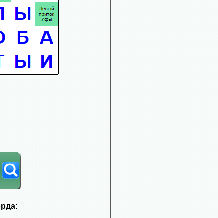
орда: