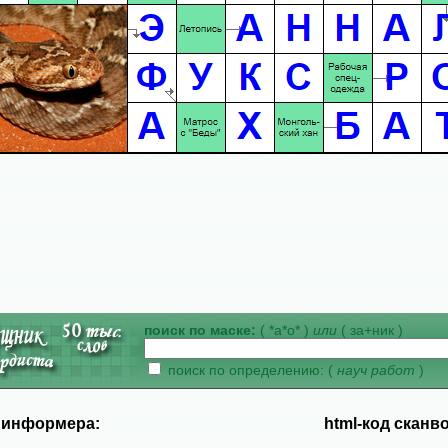
поиск по маске:
( *а*о* )
или
( за+ник )
поиск по определению: (
науч работ
)
д информера:
html-код сканв