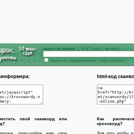
поиск по маске:
( *а*о* )
или
( за+ник )
поиск по определению: (
науч работ
)
д информера:
html-код сканв
местить свой сканворд или
Как распеча
д?
кроссворд?
друзья, присылайте нам свои
Для того чтобы р