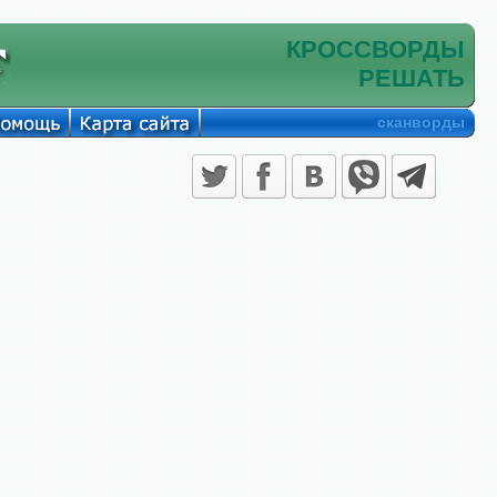
КРОССВОРДЫ
РЕШАТЬ
сканворды