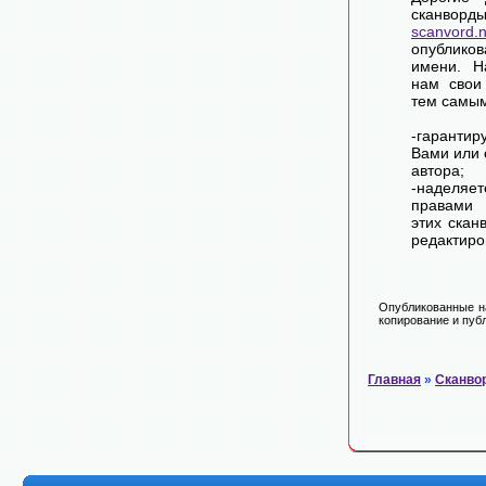
сканворд
scanvord.
опублико
имени. Н
нам свои
тем самы
-гарантир
Вами или 
автора;
-наделя
правами 
этих скан
редактиро
Опубликованные на
копирование и публ
Главная
»
Сканво