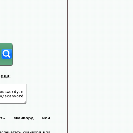
орда:
тать сканворд или
аспечатать сканворд или