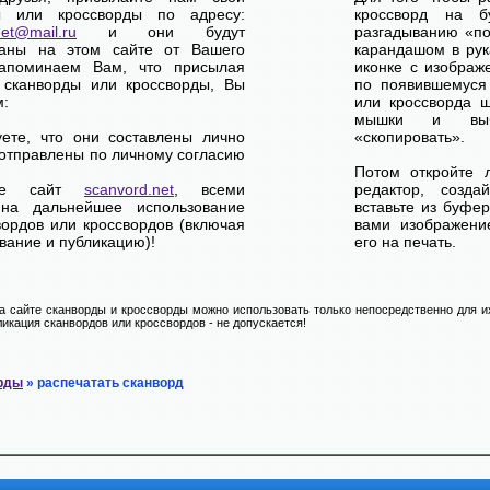
ы или кроссворды по адресу:
кроссворд на б
net@mail.ru
и они будут
разгадыванию «по-
ваны на этом сайте от Вашего
карандашом в рук
апоминаем Вам, что присылая
иконке с изображ
 сканворды или кроссворды, Вы
по появившемуся
м:
или кроссворда щ
мышки и выб
уете, что они составлены лично
«скопировать».
отправлены по личному согласию
Потом откройте 
ете сайт
scanvord.net
, всеми
редактор, созд
на дальнейшее использование
вставьте из буфе
вордов или кроссвордов (включая
вами изображение
вание и публикацию)!
его на печать.
 сайте сканворды и кроссворды можно использовать только непосредственно для их
икация сканвордов или кроссвордов - не допускается!
рды
» распечатать сканворд