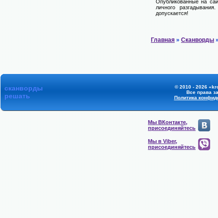
Опубликованные на сай
личного разгадывания
допускается!
Главная
»
Сканворды
»
сканворды
© 2010 - 2026 «kr
Все права з
решать
Политика конфид
Мы ВКонтакте,
присоединяйтесь
Мы в Viber,
присоединяйтесь