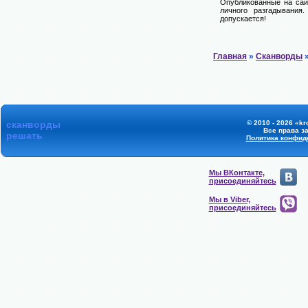
Опубликованные на сай
личного разгадывания
допускается!
Главная
»
Сканворды
»
сканворды
© 2010 - 2026 «kr
Все права з
решать
Политика конфид
Мы ВКонтакте,
присоединяйтесь
Мы в Viber,
присоединяйтесь