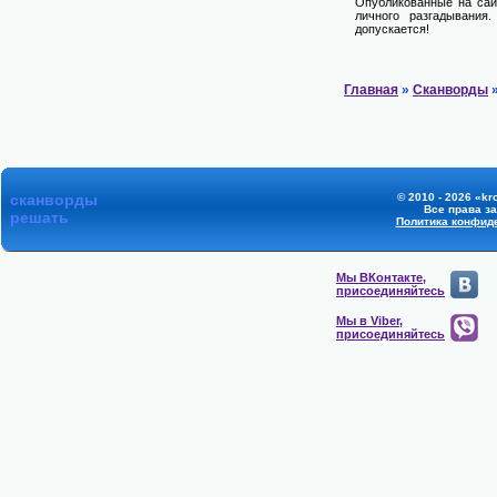
Опубликованные на сай
личного разгадывания
допускается!
Главная
»
Сканворды
»
сканворды
© 2010 - 2026 «kr
Все права з
решать
Политика конфид
Мы ВКонтакте,
присоединяйтесь
Мы в Viber,
присоединяйтесь