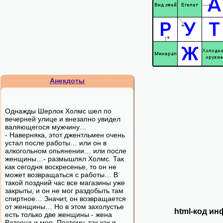
Анекдоты
Однажды Шерлок Холмс шел по
вечерней улице и внезапно увидел
валяющегося мужчину…
- Наверняка, этот джентльмен очень
устал после работы… или он в
алкогольном опьянении… или после
женщины…- размышлял Холмс. Так
как сегодня воскресенье, то он не
может возвращаться с работы… В
такой поздний час все магазины уже
закрыты, и он не мог раздобыть там
спиртное… Значит, он возвращается
от женщины… Но в этом захолустье
html-код ин
есть только две женщины - жена
Ватсона и моя. Поэтому, так как я