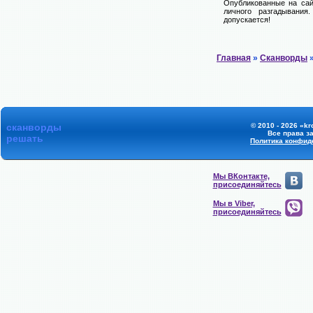
Опубликованные на сай
личного разгадывания
допускается!
Главная
»
Сканворды
»
сканворды
© 2010 - 2026 «kr
Все права з
решать
Политика конфид
Мы ВКонтакте,
присоединяйтесь
Мы в Viber,
присоединяйтесь