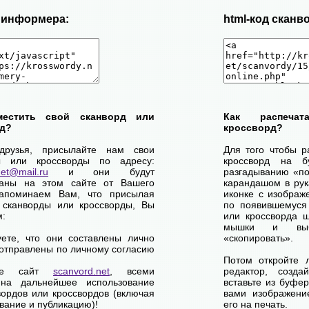
д информера:
html-код сканв
местить свой сканворд или
Как распеча
д?
кроссворд?
друзья, присылайте нам свои
Для того чтобы р
ы или кроссворды по адресу:
кроссворд на б
net@mail.ru
и они будут
разгадыванию «по-
ваны на этом сайте от Вашего
карандашом в рук
апоминаем Вам, что присылая
иконке с изображ
 сканворды или кроссворды, Вы
по появившемуся
м:
или кроссворда щ
мышки и выб
уете, что они составлены лично
«скопировать».
отправлены по личному согласию
Потом откройте 
ете сайт
scanvord.net
, всеми
редактор, созд
на дальнейшее использование
вставьте из буфе
вордов или кроссвордов (включая
вами изображение
вание и публикацию)!
его на печать.