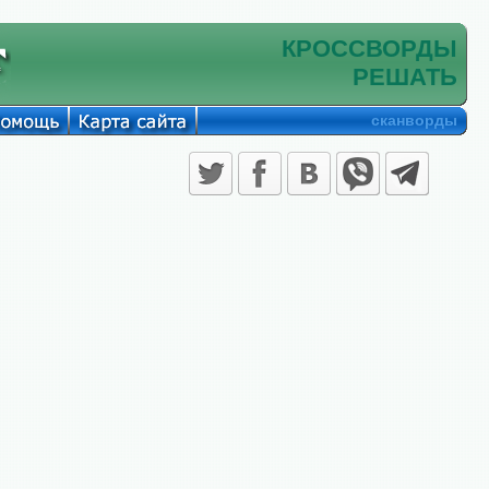
КРОССВОРДЫ
РЕШАТЬ
сканворды