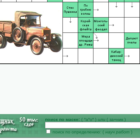
поиск по маске:
( *а*о* )
или
( за+ник )
поиск по определению: (
науч работ
)