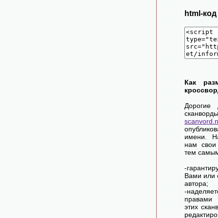
html-ко
Как раз
кроссвор
Дорогие 
сканворд
scanvord.
опублико
имени. Н
нам свои
тем самы
-гарантир
Вами или 
автора;
-наделя
правами 
этих скан
редактиро