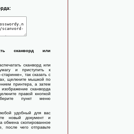
орда:
тать сканворд или
аспечатать сканворд или
умагу и приступить к
старинке», так сказать с
ах, щелкните мышкой по
ением принтера, а затем
 изображение сканворда
елкните правой кнопкой
ерите пункт меню
любой удобный для вас
айте новый документ и
ра обмена скопированное
, после чего отправьте