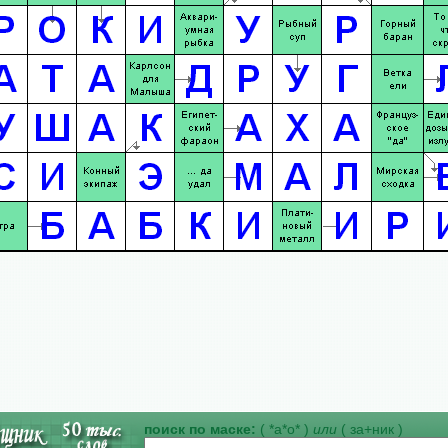
поиск по маске:
( *а*о* )
или
( за+ник )