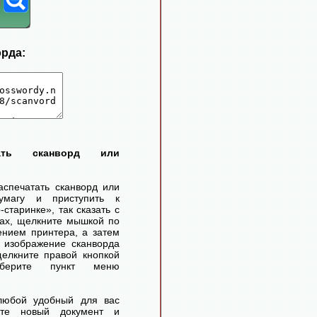
орда:
тать сканворд или
аспечатать сканворд или
умагу и приступить к
старинке», так сказать с
ах, щелкните мышкой по
ением принтера, а затем
 изображение сканворда
елкните правой кнопкой
ерите пункт меню
любой удобный для вас
айте новый документ и