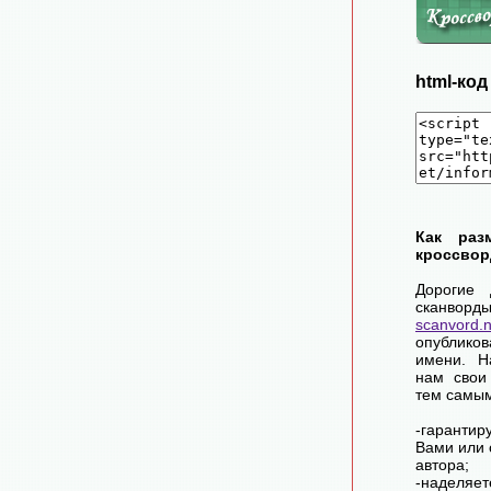
html-ко
Как раз
кроссвор
Дорогие 
сканворд
scanvord.
опублико
имени. Н
нам свои
тем самы
-гарантир
Вами или 
автора;
-наделя