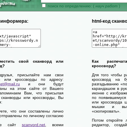
поиск по определению: (
науч работ
)
д информера:
html-код сканв
местить свой сканворд или
Как распеча
д?
кроссворд?
друзья, присылайте нам свои
Для того чтобы р
ы или кроссворды по адресу:
кроссворд на б
net@mail.ru
и они будут
разгадыванию «по-
ваны на этом сайте от Вашего
карандашом в рук
апоминаем Вам, что присылая
иконке с изображ
 сканворды или кроссворды, Вы
по появившемуся
м:
или кроссворда щ
мышки и выб
уете, что они составлены лично
«скопировать».
отправлены по личному согласию
Потом откройте 
ете сайт
scanvord.net
, всеми
редактор, созд