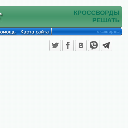
КРОССВОРДЫ
РЕШАТЬ
сканворды