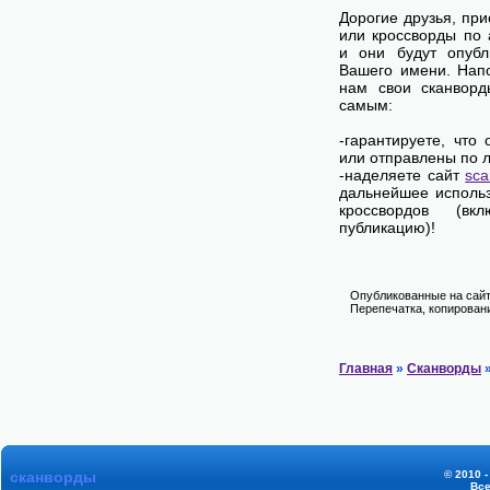
Дорогие друзья, пр
или кроссворды по
и они будут опубл
Вашего имени. Нап
нам свои сканворд
самым:
-гарантируете, что
или отправлены по 
-наделяете сайт
sca
дальнейшее использ
кроссвордов (вк
публикацию)!
Опубликованные на сайт
Перепечатка, копировани
Главная
»
Сканворды
»
сканворды
© 2010 -
Все