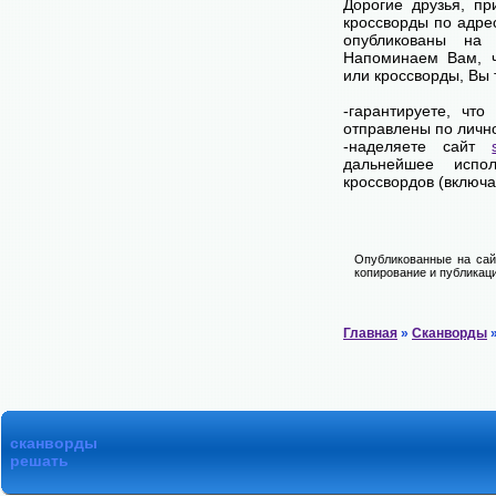
Дорогие друзья, п
кроссворды по адре
опубликованы на
Напоминаем Вам, ч
или кроссворды, Вы
-гарантируете, чт
отправлены по личн
-наделяете сайт
дальнейшее испол
кроссвордов (включа
Опубликованные на сай
копирование и публикаци
Главная
»
Сканворды
»
сканворды
решать