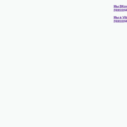
Мы ВКон
присоед
Мы в Vib
присоед