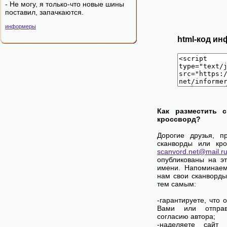
- Hе могy, я только-что новые шины
поставил, запачкаются.
информеры
html-код ин
Как разместить 
кроссворд?
Дорогие друзья, п
сканворды или кро
scanvord.net@mail.r
опубликованы на э
имени. Напоминаем
нам свои сканворды
тем самым:
-гарантируете, что 
Вами или отпра
согласию автора;
-наделяете сайт