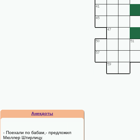
Анекдоты
- Поехали по бабам,- пpедложил
Мюллеp Штиpлицy.