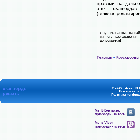
правами на дальне
этих сканвордов
(включая редактиров
Опубликованные на сай
личного разгадывания
допускается!
Главная
»
Кроссворды
сканворды
© 2010 - 2026 «kr
Все права з
решать
Политика конфид
Мы ВКонтакте,
присоединяйтесь
Мы в Viber,
присоединяйтесь