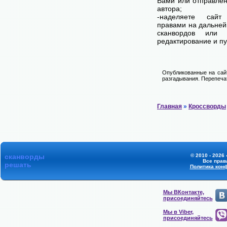
Вами или отправле
автора;
-наделяете са
правами на дальней
сканвордов или к
редактирование и п
Опубликованные на сай
разгадывания. Перепечат
Главная
»
Кроссворды
сканворды
© 2010 - 2026 
Все прав
решать
Политика кон
Мы ВКонтакте,
присоединяйтесь
Мы в Viber,
присоединяйтесь