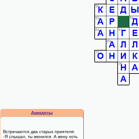
Анекдоты
Встречаются два старых приятеля:
-Я слышал, ты женился. А жену хоть