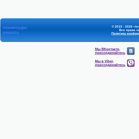
сканворды
© 2010 - 2026 «kr
Все права 
решать
Политика конфид
Мы ВКонтакте,
присоединяйтесь
Мы в Viber,
присоединяйтесь