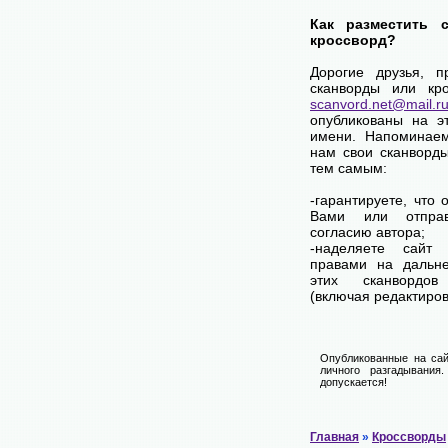
Как разместить 
кроссворд?
Дорогие друзья, п
сканворды или кро
scanvord.net@mail.r
опубликованы на э
имени. Напоминаем
нам свои сканворд
тем самым:
-гарантируете, что
Вами или отпра
согласию автора;
-наделяете сай
правами на дальне
этих сканвордов
(включая редактиров
Опубликованные на сай
личного разгадывания
допускается!
Главная
»
Кроссворды