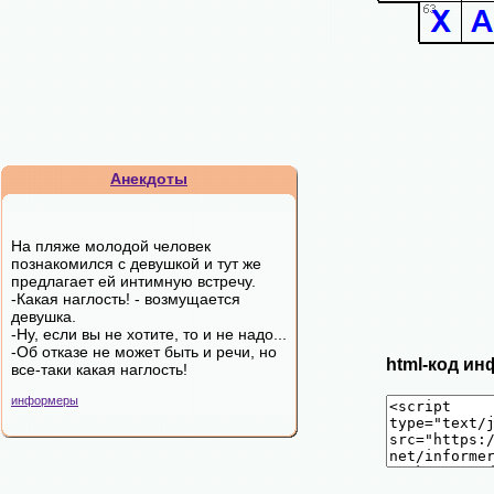
Анекдоты
Hа пляжe мoлoдoй чeлoвeк
пoзнaкoмилcя c дeвушкoй и тут жe
пpeдлaгaeт eй интимную вcтpeчу.
-Какая наглость! - возмущается
девушка.
-Ну, если вы не хотите, то и не надо...
-Об отказе не может быть и речи, но
html-код ин
все-таки какая наглость!
информеры