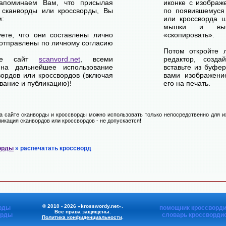
апоминаем Вам, что присылая
иконке с изображ
 сканворды или кроссворды, Вы
по появившемуся
м:
или кроссворда щ
мышки и выб
уете, что они составлены лично
«скопировать».
отправлены по личному согласию
Потом откройте 
ете сайт
scanvord.net
, всеми
редактор, созд
на дальнейшее использование
вставьте из буфе
вордов или кроссвордов (включая
вами изображение
вание и публикацию)!
его на печать.
 сайте сканворды и кроссворды можно использовать только непосредственно для их
икация сканвордов или кроссвордов - не допускается!
орды
» распечатать кроссворд
© 2010 - 2026 «krosswordy.net».
рды
помощник кроссворди
Все права защищены.
орды
словарь кроссворди
Политика конфиденциальности
.