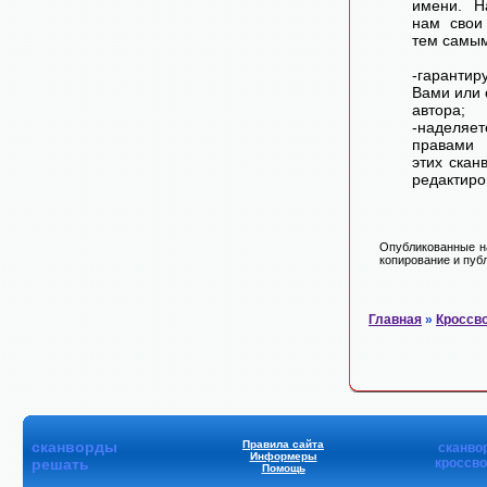
имени. Н
нам свои
тем самы
-гарантир
Вами или 
автора;
-наделя
правами 
этих скан
редактиро
Опубликованные на
копирование и публ
Главная
»
Кроссв
сканворды
Правила сайта
сканво
Информеры
решать
кроссв
Помощь