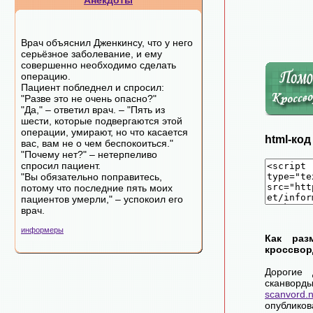
Анекдоты
Врач объяснил Дженкинсу, что у него
серьёзное заболевание, и ему
совершенно необходимо сделать
операцию.
Пациент побледнел и спросил:
"Разве это не очень опасно?"
"Да," – ответил врач. – "Пять из
шести, которые подвергаются этой
операции, умирают, но что касается
html-ко
вас, вам не о чем беспокоиться."
"Почему нет?" – нетерпеливо
спросил пациент.
"Вы обязательно поправитесь,
потому что последние пять моих
пациентов умерли," – успокоил его
врач.
информеры
Как раз
кроссвор
Дорогие 
сканворд
scanvord.
опублико