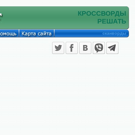
КРОССВОРДЫ
РЕШАТЬ
сканворды