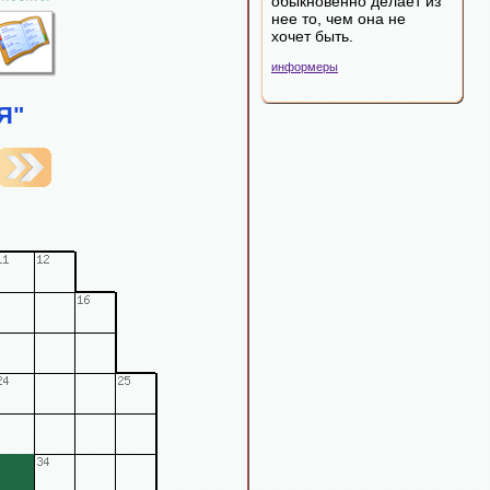
обыкновенно делает из
нее то, чем она не
хочет быть.
информеры
Я"