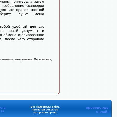
ением принтера, а затем
 изображение сканворда
елкните правой кнопкой
ерите пункт меню
любой удобный для вас
айте новый документ и
ра обмена скопированное
, после чего отправьте
 личного разгадывания. Перепечатка,
Все материалы сайта
кроссворды
ста
являются объектом
ста
онлайн
авторского права.