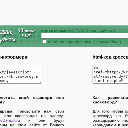
поиск по маске:
( *а*о* )
или
( за+ник )
поиск по определению: (
науч работ
)
д информера:
html-код кросс
местить свой сканворд или
Как распеча
д?
кроссворд?
друзья, присылайте нам свои
Для того чтобы р
ы или кроссворды по адресу:
кроссворд на б
net@mail.ru
и они будут
разгадыванию «по-
ваны на этом сайте от Вашего
карандашом в рук