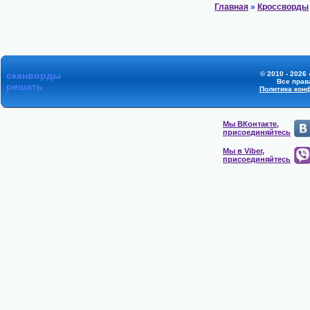
Главная
»
Кроссворды
сканворды
© 2010 - 2026 
Все прав
решать
Политика кон
Мы ВКонтакте,
присоединяйтесь
Мы в Viber,
присоединяйтесь