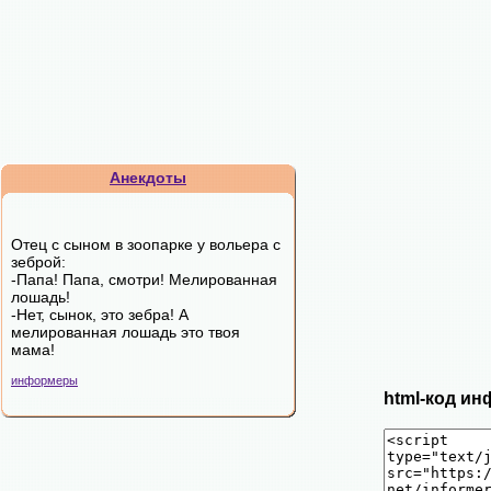
Анекдоты
Отец с сыном в зоопарке у вольера с
зеброй:
-Папа! Папа, смотри! Мелированная
лошадь!
-Нет, сынок, это зебра! А
мелированная лошадь это твоя
мама!
информеры
html-код ин