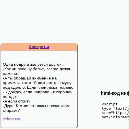
Анекдоты
Одна подруга жалуется другой:
-Как ни повешу белье, всегда дождь
намочит.
-А ты обращай внимание на
приметы, как я. Утром смотрю мужу
под одеяло. Если член лежит налево
- к дождю, если направо - к хорошей
html-код ин
погоде.
-А если стоит?
-Дура! Кто же по таким праздникам
стирает?
информеры