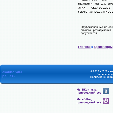
правами на дальне
этих сканвордов
(включая редактиров
Опубликованные на сай
личного разгадывания
допускается!
Главная
»
Кроссворды
сканворды
© 2010 - 2026 «kr
Все права з
решать
Политика конфид
Мы ВКонтакте,
присоединяйтесь
Мы в Viber,
присоединяйтесь