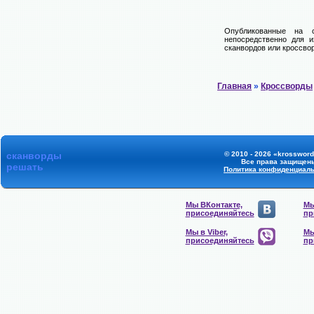
Опубликованные на 
непосредственно для и
сканвордов или кроссвор
Главная
»
Кроссворды
сканворды
© 2010 - 2026 «krossword
Все права защищен
решать
Политика конфиденциал
Мы ВКонтакте,
Мы
присоединяйтесь
пр
Мы в Viber,
Мы
присоединяйтесь
пр