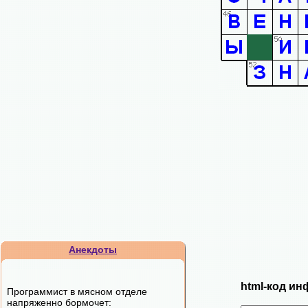
Анекдоты
html-код ин
Программист в мясном отделе
напряженно бормочет: