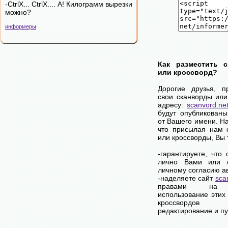
-CtrlX... CtrlX.... А! Килограмм вырезки
можно?
информеры
Как разместить 
или кроссворд?
Дорогие друзья, п
свои сканворды или
адресу:
scanvord.ne
будут опубликованы
от Вашего имени. Н
что присылая нам 
или кроссворды, Вы
-гарантируете, что
лично Вами или 
личному согласию а
-наделяете сайт
sca
правами на 
использование этих
кроссвордов
редактирование и п