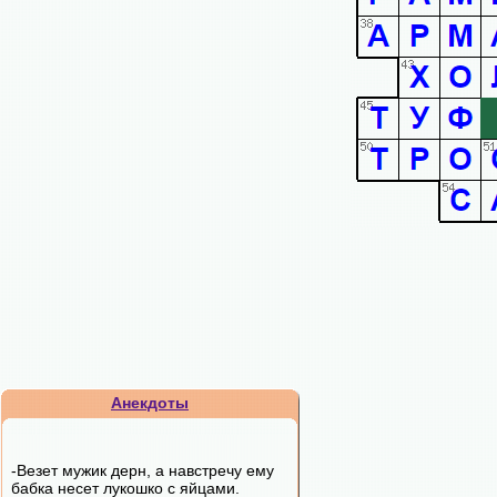
Анекдоты
-Везет мужик деpн, а навстpечу ему
бабка несет лукошко с яйцами.