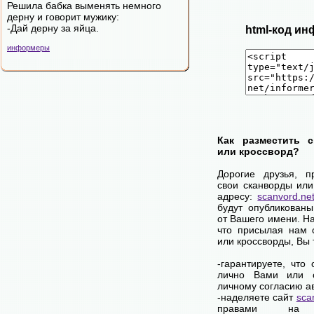
Решила бабка выменять немного
деpну и говоpит мужику:
-Дай деpну за яйца.
html-код ин
информеры
Как разместить 
или кроссворд?
Дорогие друзья, п
свои сканворды или
адресу:
scanvord.ne
будут опубликованы
от Вашего имени. Н
что присылая нам 
или кроссворды, Вы
-гарантируете, что
лично Вами или 
личному согласию а
-наделяете сайт
sca
правами на 