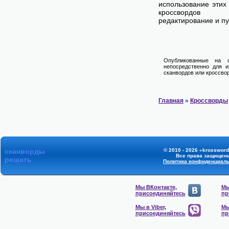
использование этих
кроссвордов
редактирование и п
Опубликованные на 
непосредственно для и
сканвордов или кроссвор
Главная
»
Кроссворды
сканворды
© 2010 - 2026 «krossword
Все права защищен
решать
Политика конфиденциал
Мы ВКонтакте,
Мы
присоединяйтесь
пр
Мы в Viber,
Мы
присоединяйтесь
пр