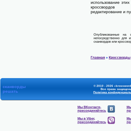
использование этих
кроссвордов
редактирование и п
Опубликованные на 
непосредственно для и
сканвордов или кроссвор
Главная
»
Кроссворды
сканворды
© 2010 - 2026 «krossword
Все права защищен
решать
Политика конфиденциал
Мы ВКонтакте,
Мы
присоединяйтесь
пр
Мы в Viber,
Мы
присоединяйтесь
пр