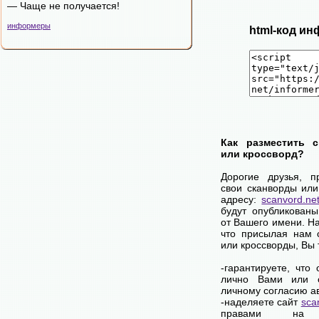
— Чаще не получается!
информеры
html-код ин
Как разместить 
или кроссворд?
Дорогие друзья, п
свои сканворды или
адресу:
scanvord.ne
будут опубликованы
от Вашего имени. Н
что присылая нам 
или кроссворды, Вы
-гарантируете, что
лично Вами или 
личному согласию а
-наделяете сайт
sca
правами на 