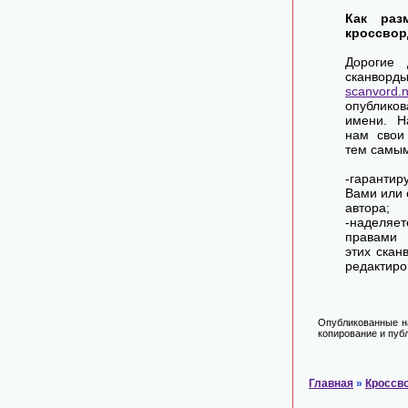
Как раз
кроссвор
Дорогие 
сканворд
scanvord.
опублико
имени. Н
нам свои
тем самы
-гарантир
Вами или 
автора;
-наделя
правами 
этих скан
редактиро
Опубликованные на
копирование и публ
Главная
»
Кроссв