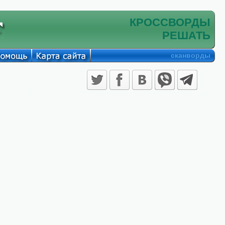
КРОССВОРДЫ
РЕШАТЬ
сканворды