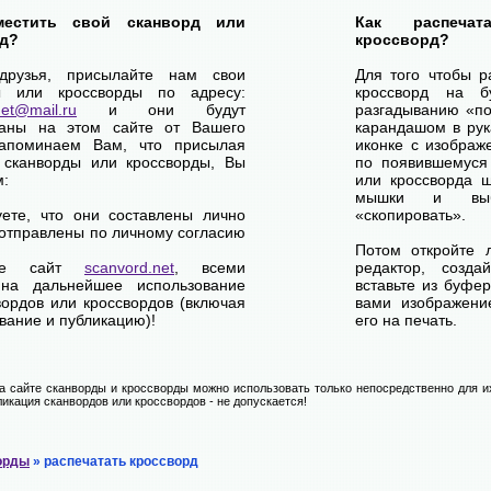
местить свой сканворд или
Как распеча
д?
кроссворд?
друзья, присылайте нам свои
Для того чтобы р
ы или кроссворды по адресу:
кроссворд на б
net@mail.ru
и они будут
разгадыванию «по-
ваны на этом сайте от Вашего
карандашом в рук
апоминаем Вам, что присылая
иконке с изображ
 сканворды или кроссворды, Вы
по появившемуся
м:
или кроссворда щ
мышки и выб
уете, что они составлены лично
«скопировать».
отправлены по личному согласию
Потом откройте 
ете сайт
scanvord.net
, всеми
редактор, созд
на дальнейшее использование
вставьте из буфе
вордов или кроссвордов (включая
вами изображение
вание и публикацию)!
его на печать.
 сайте сканворды и кроссворды можно использовать только непосредственно для их
икация сканвордов или кроссвордов - не допускается!
орды
» распечатать кроссворд