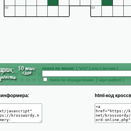
поиск по маске:
( *а*о* )
или
( за+ник )
поиск по определению: (
науч работ
)
д информера:
html-код кросс