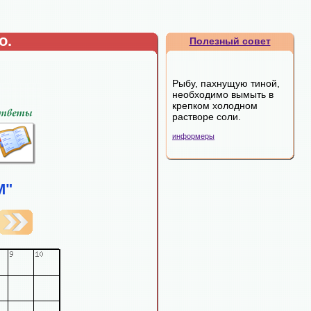
о.
Полезный совет
Рыбу, пахнущую тиной,
необходимо вымыть в
крепком холодном
растворе соли.
информеры
М"