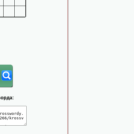
ворда: