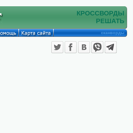
КРОССВОРДЫ
РЕШАТЬ
сканворды