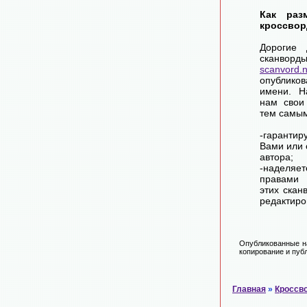
Как раз
кроссвор
Дорогие 
сканворд
scanvord.
опублико
имени. Н
нам свои
тем самы
-гарантир
Вами или 
автора;
-наделя
правами 
этих скан
редактиро
Опубликованные на
копирование и публ
Главная
»
Кроссв