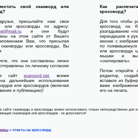
местить свой сканворд или
Как распеча
д?
кроссворд?
друзья, присылайте нам свои
Для того чтобы р
ы или кроссворды по адресу:
кроссворд на б
net@mail.ru
и они будут
разгадыванию «по-
ваны на этом сайте от Вашего
карандашом в рук
апоминаем Вам, что присылая
иконке с изображ
 сканворды или кроссворды, Вы
по появившемуся
м:
или кроссворда щ
мышки и выб
уете, что они составлены лично
«скопировать».
отправлены по личному согласию
Потом откройте 
ете сайт
scanvord.net
, всеми
редактор, созд
на дальнейшее использование
вставьте из буфе
вордов или кроссвордов (включая
вами изображение
вание и публикацию)!
его на печать.
 сайте сканворды и кроссворды можно использовать только непосредственно для их
икация сканвордов или кроссвордов - не допускается!
орды
» ответы на кроссворд