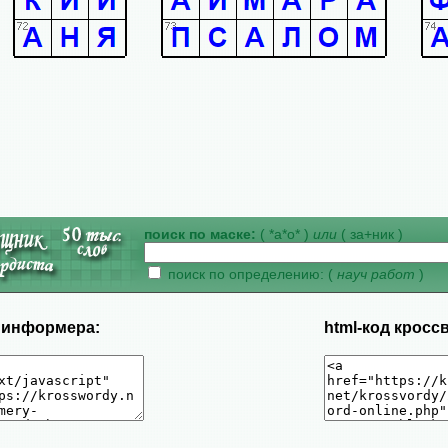
поиск по маске:
( *а*о* )
или
( за+ник )
поиск по определению: (
науч работ
)
д информера:
html-код кросс