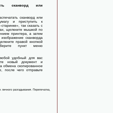
тать сканворд или
аспечатать сканворд или
умагу и приступить к
старинке», так сказать с
ах, щелкните мышкой по
ением принтера, а затем
 изображение сканворда
елкните правой кнопкой
ерите пункт меню
любой удобный для вас
айте новый документ и
ра обмена скопированное
, после чего отправьте
 личного разгадывания. Перепечатка,