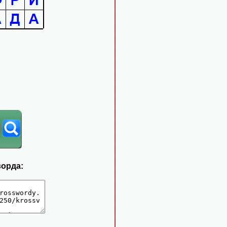
ворда: