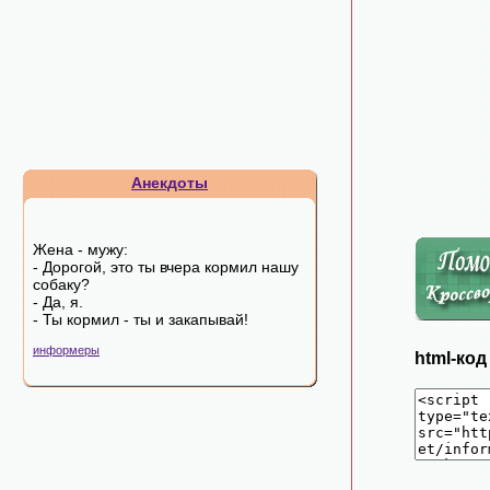
Анекдоты
Жена - мужу:
- Дорогой, это ты вчера кормил нашу
собаку?
- Да, я.
- Ты кормил - ты и закапывай!
информеры
html-ко