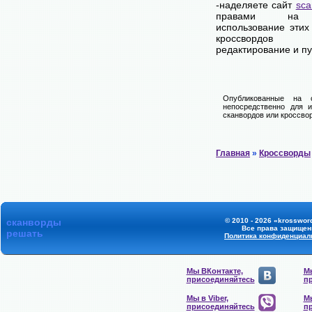
-наделяете сайт
sca
правами на 
использование этих
кроссвордов
редактирование и п
Опубликованные на 
непосредственно для и
сканвордов или кроссвор
Главная
»
Кроссворды
сканворды
© 2010 - 2026 «krossword
Все права защищен
решать
Политика конфиденциал
Мы ВКонтакте,
Мы
присоединяйтесь
п
Мы в Viber,
Мы
присоединяйтесь
п