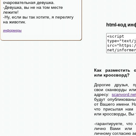
очаровательная девушка.
-Девушка, вы не на том месте
лежите!
-Ну, если вы так хотите, я перелягу
на животик.
html-код ин
информеры
Как разместить 
или кроссворд?
Дорогие друзья, 
свои сканворды ил
адресу:
scanvord.ne
будут опубликован
от Вашего имени. 
что присылая нам 
или кроссворды, Вы
-гарантируете, что
лично Вами или 
личному согласию а