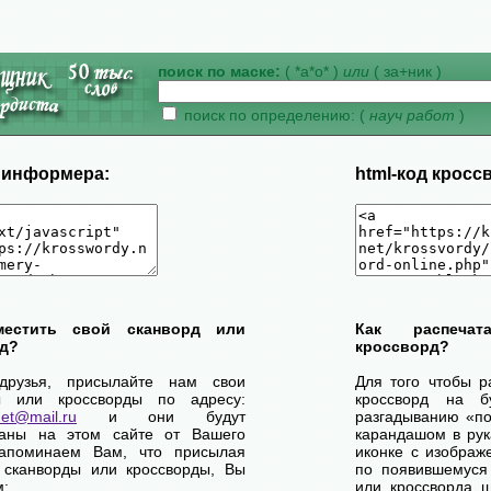
поиск по маске:
( *а*о* )
или
( за+ник )
поиск по определению: (
науч работ
)
д информера:
html-код кросс
местить свой сканворд или
Как распеча
д?
кроссворд?
друзья, присылайте нам свои
Для того чтобы р
ы или кроссворды по адресу:
кроссворд на б
net@mail.ru
и они будут
разгадыванию «по-
ваны на этом сайте от Вашего
карандашом в рук
апоминаем Вам, что присылая
иконке с изображ
 сканворды или кроссворды, Вы
по появившемуся
м:
или кроссворда щ