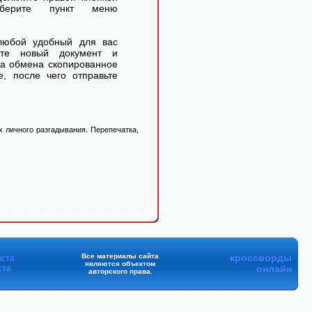
ерите пункт меню
любой удобный для вас
айте новый документ и
ра обмена скопированное
, после чего отправьте
 личного разгадывания. Перепечатка,
Все материалы сайта
кроссворды
ста
являются объектом
ста
онлайн
авторского права.