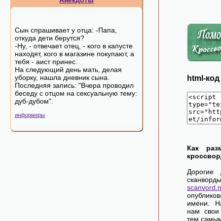
Анекдоты
Сын спрашивает у отца: -Папа,
откуда дети берутся?
-Ну, - отвечает отец, - кого в капусте
находят, кого в магазине покупают, а
тебя - аист принес.
На следующий день мать, делая
уборку, нашла дневник сына.
html-ко
Последняя запись: "Вчера проводил
беседу с отцом на сексуальную тему:
дуб-дубом".
информеры
Как раз
кроссвор
Дорогие 
сканворд
scanvord.
опублико
имени. Н
нам свои
тем самы