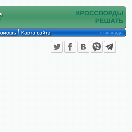
КРОССВОРДЫ
РЕШАТЬ
сканворды