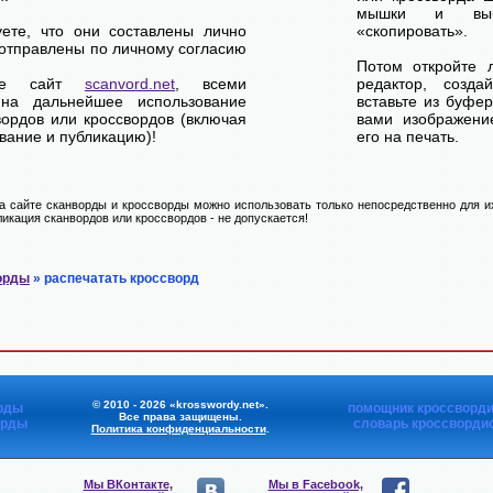
мышки и выб
уете, что они составлены лично
«скопировать».
отправлены по личному согласию
Потом откройте 
ете сайт
scanvord.net
, всеми
редактор, созд
на дальнейшее использование
вставьте из буфе
вордов или кроссвордов (включая
вами изображение
вание и публикацию)!
его на печать.
 сайте сканворды и кроссворды можно использовать только непосредственно для их
икация сканвордов или кроссвордов - не допускается!
орды
» распечатать кроссворд
© 2010 - 2026 «krosswordy.net».
рды
помощник кроссворди
Все права защищены.
орды
словарь кроссворди
Политика конфиденциальности
.
Мы ВКонтакте,
Мы в Facebook,