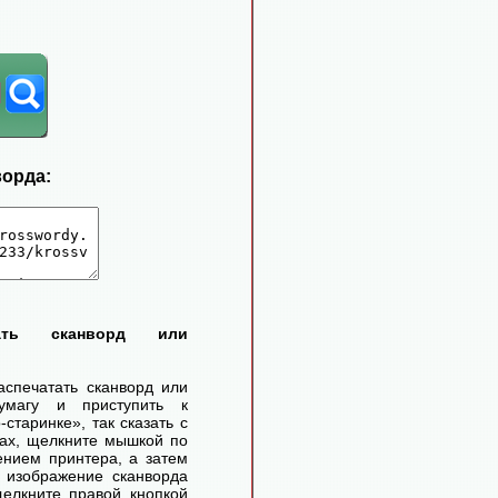
ворда:
тать сканворд или
аспечатать сканворд или
умагу и приступить к
старинке», так сказать с
ах, щелкните мышкой по
ением принтера, а затем
 изображение сканворда
елкните правой кнопкой