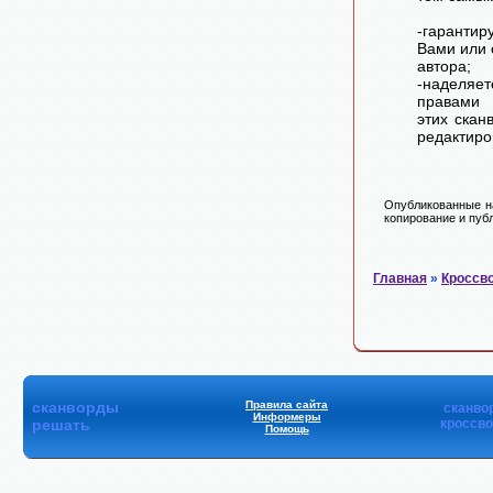
-гарантир
Вами или 
автора;
-наделя
правами 
этих скан
редактиро
Опубликованные на
копирование и публ
Главная
»
Кроссв
сканворды
Правила сайта
сканво
Информеры
решать
кроссв
Помощь