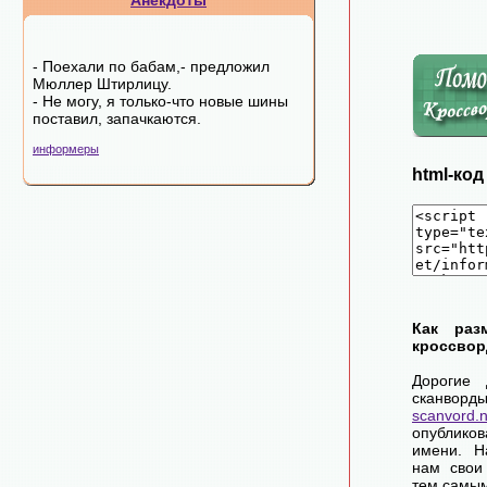
Анекдоты
- Поехали по бабам,- пpедложил
Мюллеp Штиpлицy.
- Hе могy, я только-что новые шины
поставил, запачкаются.
информеры
html-ко
Как раз
кроссвор
Дорогие 
сканворд
scanvord.
опублико
имени. Н
нам свои
тем самы