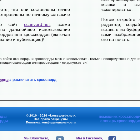
мышки и выб
уете, что они составлены лично
«скопировать».
отправлены по личному согласию
Потом откройте 
ете сайт
scanvord.net
, всеми
редактор, созд
на дальнейшее использование
вставьте из буфе
вордов или кроссвордов (включая
вами изображение
вание и публикацию)!
его на печать.
 сайте сканворды и кроссворды можно использовать только непосредственно для их
икация сканвордов или кроссвордов - не допускается!
орды
» распечатать кроссворд
© 2010 - 2026 «krosswordy.net».
рды
помощник кроссворди
Все права защищены.
орды
словарь кроссворди
Политика конфиденциальности
.
Мы ВКонтакте,
Мы в Facebook,