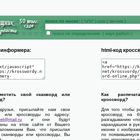
поиск по маске:
( *а*о* )
или
( за+ник )
поиск по определению: (
науч работ
)
д информера:
html-код кросс
местить свой сканворд или
Как распеча
д?
кроссворд?
друзья, присылайте нам свои
Для того чтобы р
ы или кроссворды по адресу:
кроссворд на б
net@mail.ru
и они будут
разгадыванию «по-
ваны на этом сайте от Вашего
карандашом в рук
апоминаем Вам, что присылая
иконке с изображ
 сканворды или кроссворды, Вы
по появившемуся
м:
или кроссворда щ