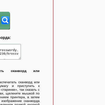
ворда:
тать сканворд или
аспечатать сканворд или
умагу и приступить к
старинке», так сказать с
ах, щелкните мышкой по
ением принтера, а затем
 изображение сканворда
елкните правой кнопкой