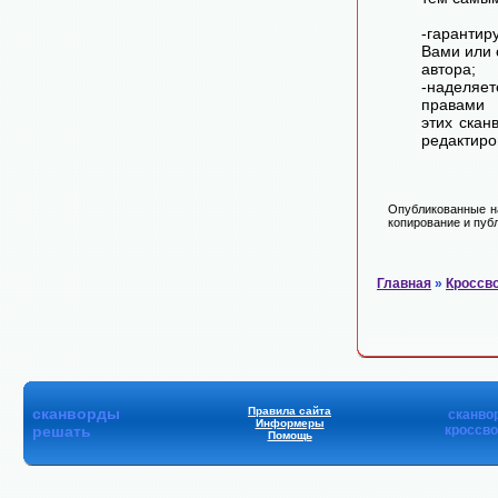
-гарантир
Вами или 
автора;
-наделя
правами 
этих скан
редактиро
Опубликованные на
копирование и публ
Главная
»
Кроссв
сканворды
Правила сайта
сканво
Информеры
решать
кроссв
Помощь