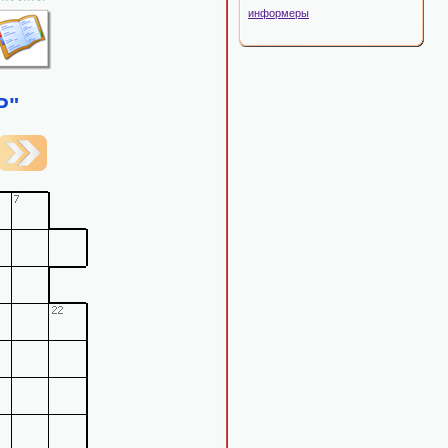
информеры
Р"