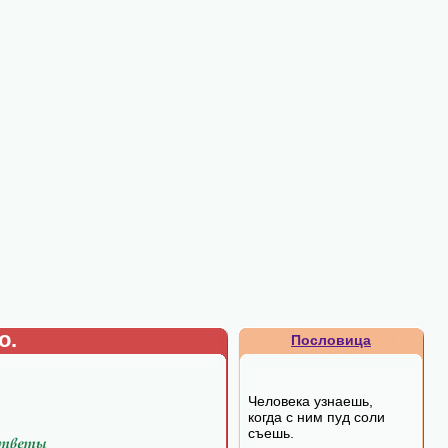
о.
Пословица
Человека узнаешь,
когда с ним пуд соли
съешь.