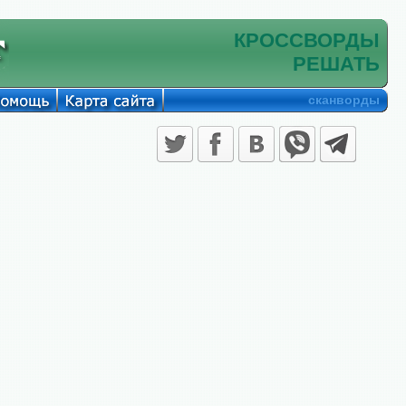
КРОССВОРДЫ
РЕШАТЬ
сканворды