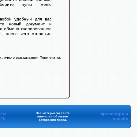
ерите пункт меню
любой удобный для вас
айте новый документ и
ра обмена скопированное
, после чего отправьте
 личного разгадывания. Перепечатка,
Все материалы сайта
кроссворды
ста
являются объектом
ста
онлайн
авторского права.