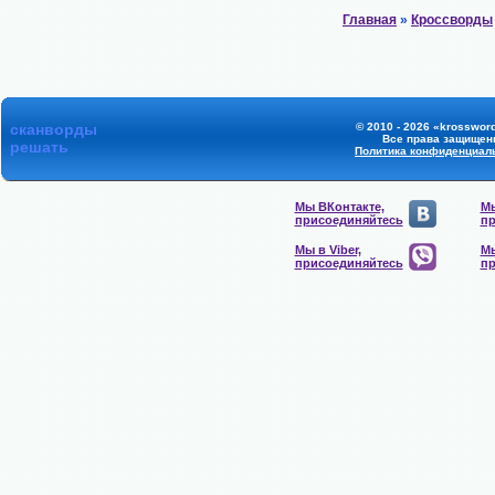
Главная
»
Кроссворды
сканворды
© 2010 - 2026 «krossword
Все права защищен
решать
Политика конфиденциал
Мы ВКонтакте,
Мы
присоединяйтесь
пр
Мы в Viber,
Мы
присоединяйтесь
пр